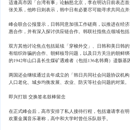
适逢高市因「台湾有事」论触怒北京，李在明访日前表态首
张关系，他昨日则表示，韩中日有必要尽可能寻求共同点并
峰会联合公报显示，日韩同意加强工作磋商，以推进在经济
惠合作，并有深入探讨供应链合作。韩联社指焦点领域包括
双方其他讨论焦点包括延续「穿梭外交」、日韩和美日韩的
有组织诈骗的合作、朝鲜核导问题，以及日方关注的朝鲜绑
的1942年山口县长生煤矿遇难者（包括136名韩裔）遗骸
两国还会继续通过去年成立的「韩日共同社会问题协议机构
人口老化、城乡均衡发展、农业、防灾等社会问题的对策。
即兴打鼓 交换签名鼓棒留念
在正式峰会后，高市安排了私人接待行程，包括邀请李在明
欢重金属音乐著称，高中和大学时曾任乐队鼓手。