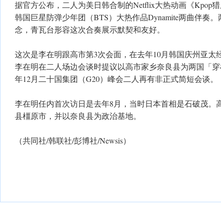
据官方公布，二人为美日韩合制的Netflix大热动画《Kpop猎
韩国巨星防弹少年团（BTS）大热作品Dynamite两曲伴
念，青瓦台形容这次合奏展示默契和友好。
这次是李在明跟高市第3次会面，在去年10月韩国庆州亚太经
李在明在二人场边会谈时提议以高市家乡奈良县为两国「穿
年12月二十国集团（G20）峰会二人再有非正式简短会谈。
李在明任内首次访日是去年8月，当时日本首相是石破茂。
县橿原市，并以奈良县为政治基地。
（共同社/韩联社/彭博社/Newsis）