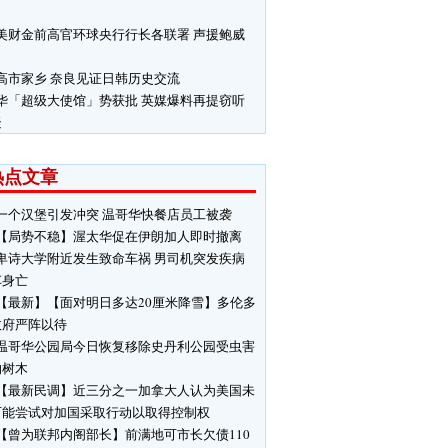
美财金前高官环球央行行长各联署 声援鲍威
高市家乡 奈良见证日韩历史交流
华「超级大使馆」势获批 英媒爆料再提窃听
疑
热点文章
一个汉堡引发冲突 温哥华快餐店员工被袭
【局势不稳】渥太华促在伊朗加人即时撤离
卑诗大学附近发生致命车祸 男司机突发疾病
车身亡
【最新】【面对明日多达20厘米降雪】多伦多
政府严阵以待
温哥华公园局今日恢复移除史丹利公园受虫害
响树木
【最新民调】近三分之一加拿大人认为美国未
可能尝试对加国采取行动以取得控制权
【曾为联邦内阁部长】前满地可市长欠债110