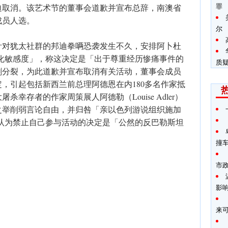
罪
迫取消。该艺术节的董事会道歉并宣布总辞，南澳省
成员人选。
尔
针对犹太社群的邦迪拳唡恐袭发生不久，安排阿卜杜
化敏感度」，称这决定是「出于尊重经历惨痛事件的
质
剧分裂，为此道歉并宣布取消有关活动，董事会成员
，引起包括新西兰前总理阿德恩在内180多名作家抵
幸存者的作家周策展人阿德勒（Louise Adler）
之举削弱言论自由，并归咎「亲以色列游说组织施加
认为禁止自己参与活动的决定是「公然的反巴勒斯坦
撞
市
影
来