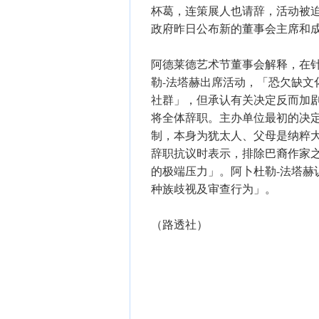
杯葛，连策展人也请辞，活动被
政府昨日公布新的董事会主席和
阿德莱德艺术节董事会解释，在
勒-法塔赫出席活动，「恐欠缺文
社群」，但承认有关决定反而加
将全体辞职。主办单位最初的决定
制，本身为犹太人、父母是纳粹大屠杀
辞职抗议时表示，排除巴裔作家
的极端压力」。阿卜杜勒-法塔赫
种族歧视及审查行为」。
（路透社）