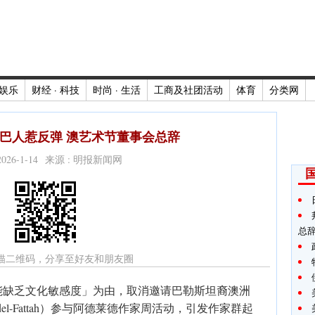
娱乐
财经 · 科技
时尚 · 生活
工商及社团活动
体育
分类网
巴人惹反弹 澳艺术节董事会总辞
2026-1-14 来源 : 明报新闻网
总
描二维码，分享至好友和朋友圈
能缺乏文化敏感度」为由，取消邀请巴勒斯坦裔澳洲
del-Fattah）参与阿德莱德作家周活动，引发作家群起