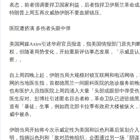
表态，前者强调要捍卫国家利益，后者指捍卫伊斯兰革命成
特朗普上周五再次威胁伊朗不要血腥镇压。
医院遭挤满 多伤者头眼中弹
美国网媒Axios引述华府官员报道，指美国情报部门原先判
权，但随著局势变化，开始重新评估事态发展，「示威是认
察」。
自上周四晚上起，伊朗当局大规模封锁互联网和电话网络，
网的当地医生指，首都德黑兰一间眼科医院的急诊服务前晚
也有医护人员指医院上周四涌入大量「头部或眼部中弹受伤
医生应对。彭博社引述匿名目击者称，革命卫队已进驻德黑
道有「暴徒」生事，例如西北部卡拉季有政府大楼被纵火，
威中被杀。
伊朗当局开始将今次示威定性为美国和以色列幕后策划介入
明，指摘以色列和「敌对恐怖组织」企图通过另一场「阴谋