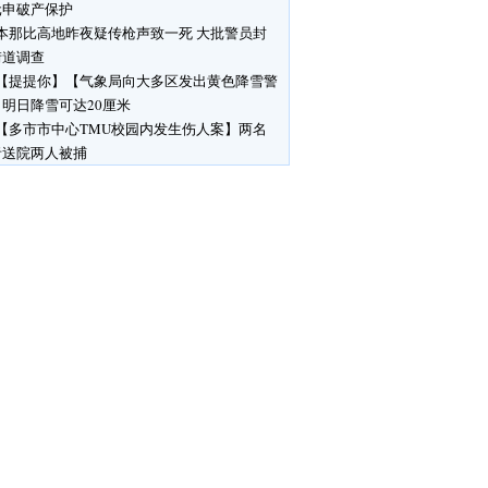
元申破产保护
本那比高地昨夜疑传枪声致一死 大批警员封
街道调查
【提提你】【气象局向大多区发出黄色降雪警
明日降雪可达20厘米
【多市市中心TMU校园内发生伤人案】两名
者送院两人被捕