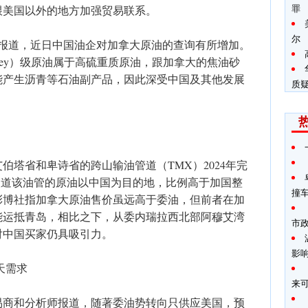
罪
跟美国以外的地方加强贸易联系。
尔
商报道，近日中国油企对加拿大原油的查询有所增加。
rey）级原油属于高硫重质原油，跟加拿大的焦油砂
能产生沥青等石油副产品，因此深受中国及其他发展
质
伯塔省和卑诗省的跨山输油管道（TMX）2024年完
取道该油管的原油以中国为目的地，比例高于加国整
撞
彭博社指加拿大原油售价虽远高于委油，但前者在加
能运抵青岛，相比之下，从委内瑞拉西北部阿穆艾湾
市
对中国买家仍具吸引力。
影
天需求
来
易商和分析师报道，随著委油势转向只供应美国，预