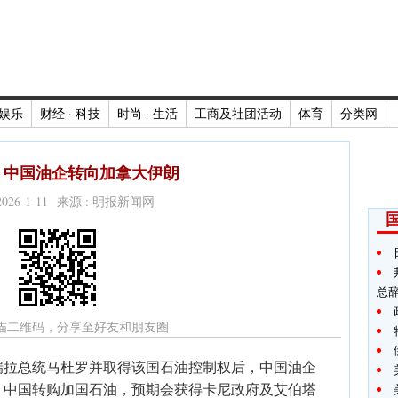
娱乐
财经 · 科技
时尚 · 生活
工商及社团活动
体育
分类网
 中国油企转向加拿大伊朗
2026-1-11 来源 : 明报新闻网
总
描二维码，分享至好友和朋友圈
瑞拉总统马杜罗并取得该国石油控制权后，中国油企
。中国转购加国石油，预期会获得卡尼政府及艾伯塔