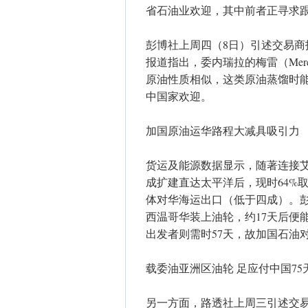
省石油业欢迎，其中前者正寻求
彭博社上周四（8日）引述交易
报道指出，委内瑞拉的梅雷（Me
原油性质相似，这类原油蒸馏时
中国家欢迎。
加国原油运华路程大减具吸引力
货运及能源数据显示，随著连接艾
成扩建直达太平洋后，现时64%
体对华海运出口（低于四成）。
西温哥华装上油轮，约17天后便
出发者则需时57天，故加国石油
载委油亚洲区油轮 足应付中国75
另一方面，路透社上周三引述交