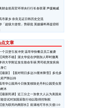
美财金前高官环球央行行长各联署 声援鲍威
高市家乡 奈良见证日韩历史交流
华「超级大使馆」势获批 英媒爆料再提窃听
疑
热点文章
一个汉堡引发冲突 温哥华快餐店员工被袭
【局势不稳】渥太华促在伊朗加人即时撤离
卑诗大学附近发生致命车祸 男司机突发疾病
车身亡
【最新】【面对明日多达20厘米降雪】多伦多
政府严阵以待
温哥华公园局今日恢复移除史丹利公园受虫害
响树木
【最新民调】近三分之一加拿大人认为美国未
可能尝试对加国采取行动以取得控制权
【曾为联邦内阁部长】前满地可市长欠债110