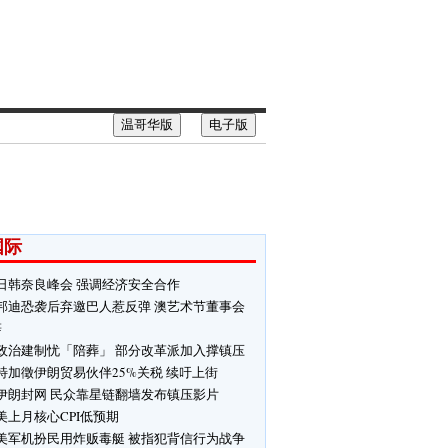
温哥华版
电子版
国际
日韩奈良峰会 强调经济安全合作
邦迪恐袭后弃邀巴人惹反弹 澳艺术节董事会
辞
政治建制忧「陪葬」 部分改革派加入撑镇压
特加徵伊朗贸易伙伴25%关税 续吁上街
伊朗封网 民众靠星链翻墙发布镇压影片
美上月核心CPI低预期
美军机扮民用炸贩毒艇 被指犯背信行为战争