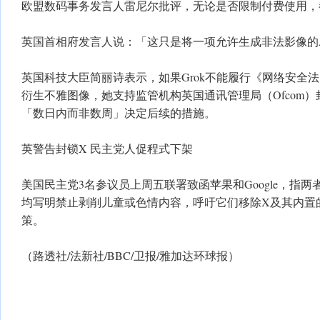
欧盟数码事务发言人雷尼尔批评，无论是否限制付费使用，
英国首相府发言人说：「这只是将一项允许生成非法影像的
英国科技大臣简丽诗表示，如果Grok不能履行《网络安全
衍生不雅图像，她支持监管机构英国通讯管理局（Ofcom）封
「数日内而非数周」决定后续的措施。
英警告封锁X 民主党人促程式下架
美国民主党3名参议员上周五联署致函苹果和Google，指
均写明禁止剥削儿童或色情内容，呼吁它们移除X及其内置的
策。
（路透社/法新社/BBC/卫报/雅加达环球报）