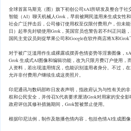
全球首富马斯克（图）旗下初创公司xAI所研发及整合于社
智能（AI）聊天机械人Grok，早前被网民滥用来生成女性
社会广泛抨击后，公司修订使用权至仅限付费用户，但未能
日）起率先封锁使用Grok，英国官员也警告若不纠正问题
国民主党议员则促苹果公司和Google在软件商店将X和Gro
对于被广泛滥用作生成裸露或摆弄色情姿势等淫亵图像，xA
Grok 生成式AI图像和编辑功能，改为只限月费订户使用
人资料，若出现滥用情况，也能识别滥用者身分。不过，在X
允许非付费用户继续生成这类照片。
印尼通讯与数码部昨日发表声明，指政府认为与性有关的非
权和公民安全，并传召X代表要求厘清Grok对用家的安全
政府评估其修补措施期间，Grok暂被禁止使用。
根据印尼法例，制作及散播色情内容，包括色情AI生成图像