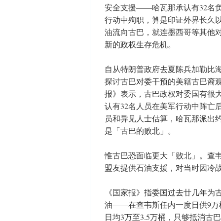
安全支援——哈瓦那承认有32名
行动中殉职，算是印证外界长久
油流向古巴，就连墨西哥等其他
新的政权生存危机。
自从特朗普政府去夏陈兵加勒比
探讨古巴对委干预的美籍古巴裔观察家
报》表示，古巴政权对委国有很
认有32名人员在美军行动中阵亡
员和异见人士估算，哈瓦那派出约
是「古巴的败北」。
惟古巴恐面临更大「败北」。查韦
盟友提供石油支援，对当时因冷
《国家报》指委国过去廿几年为
油——在查韦斯任内一度日供9
日均3万至3.5万桶，只够抵消