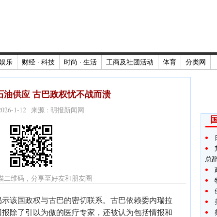
娱乐
财经 · 科技
时尚 · 生活
工商及社团活动
体育
分类网
石油供应 古巴政权忧不战而溃
2026-1-12 来源 : 明报新闻网
总
描二维码，分享至好友和朋友圈
揭示该国政权与古巴的密切联系。古巴依赖委内瑞拉
回报除了引以为傲的医疗专家，还被认为包括情报和