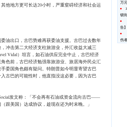
万
，其他地方更可长达20小时，严重窒碍经济和社会运
锁
告】
制委油出口，古巴势难再获委油支援。古巴过去数年
伤
缺，冲击第二大经济支柱旅游业，外汇收益大减三
el Vidal）坦言，如石油供应完全中止，古巴经济
联角色前，古巴经济勉强靠旅游业、旅居海外民众汇
接手委国角色颇有疑问。特朗普如今明显寄望古巴
介入古巴的可能性时，他直指没这必要，因为古巴
 Social发文称：「不会再有石油或资金流向古巴——
们（跟美国）达成协议，趁现在还为时未晚。」