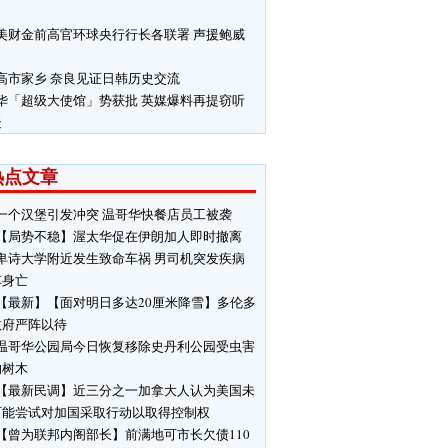
美财金前高官环球央行行长各联署 声援鲍威
高市家乡 奈良见证日韩历史交流
华「超级大使馆」势获批 英媒爆料再提窃听
疑
热点文章
一个汉堡引发冲突 温哥华快餐店员工被袭
【局势不稳】渥太华促在伊朗加人即时撤离
卑诗大学附近发生致命车祸 男司机突发疾病
车身亡
【最新】【面对明日多达20厘米降雪】多伦多
政府严阵以待
温哥华公园局今日恢复移除史丹利公园受虫害
响树木
【最新民调】近三分之一加拿大人认为美国未
可能尝试对加国采取行动以取得控制权
【曾为联邦内阁部长】前满地可市长欠债110