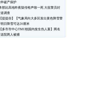
元申破产保护
本那比高地昨夜疑传枪声致一死 大批警员封
街道调查
【提提你】【气象局向大多区发出黄色降雪警
明日降雪可达20厘米
【多市市中心TMU校园内发生伤人案】两名
者送院两人被捕