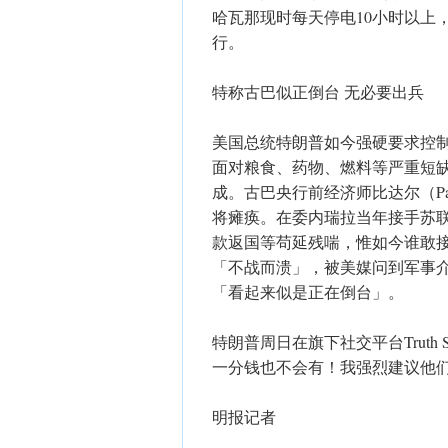
哈瓦那现时每天停电10小时以上
行。
特称古巴似正倒台 无必要出兵
美国总统特朗普如今强硬要求控
面对粮食、药物、燃料等严重短
成。古巴央行前经济师比达尔（Pav
将瘫痪。在委内瑞拉当年接手苏
款返国等苟延残喘，惟如今谁敢
「不战而溃」，被美媒问到军事
「看起来似是正在倒台」。
特朗普周日在旗下社交平台Truth
一分钱也不会有！我强烈建议他
明报记者