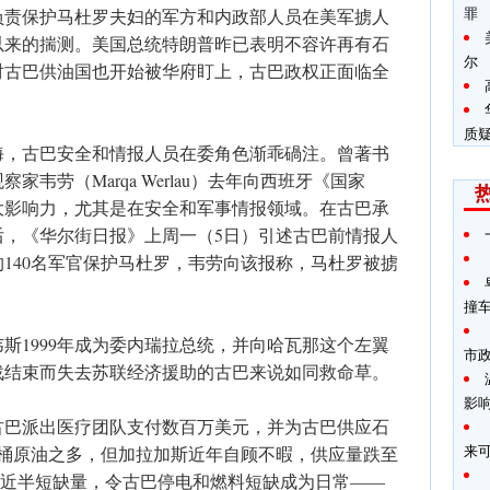
罪
负责保护马杜罗夫妇的军方和内政部人员在美军掳人
以来的揣测。美国总统特朗普昨已表明不容许再有石
尔
对古巴供油国也开始被华府盯上，古巴政权正面临全
质
海，古巴安全和情报人员在委角色渐乖碢注。曾著书
韦劳（Marqa Werlau）去年向西班牙《国家
大影响力，尤其是在安全和军事情报领域。在古巴承
后，《华尔街日报》上周一（5日）引述古巴前情报人
140名军官保护马杜罗，韦劳向该报称，马杜罗被掳
撞
斯1999年成为委内瑞拉总统，并向哈瓦那这个左翼
市
战结束而失去苏联经济援助的古巴来说如同救命草。
影
古巴派出医疗团队支付数百万美元，并为古巴供应石
来
万桶原油之多，但加拉加斯近年自顾不暇，供应量跌至
古巴近半短缺量，令古巴停电和燃料短缺成为日常——