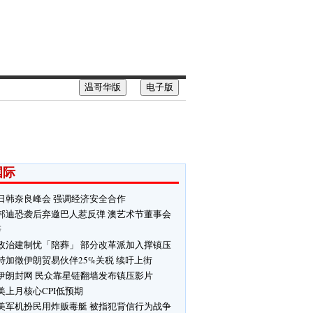
温哥华版
电子版
国际
日韩奈良峰会 强调经济安全合作
邦迪恐袭后弃邀巴人惹反弹 澳艺术节董事会
辞
政治建制忧「陪葬」 部分改革派加入撑镇压
特加徵伊朗贸易伙伴25%关税 续吁上街
伊朗封网 民众靠星链翻墙发布镇压影片
美上月核心CPI低预期
美军机扮民用炸贩毒艇 被指犯背信行为战争