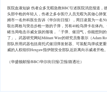
医院血液短缺 伤者众多无暇急救BBC引述医院消息报道，
头部中枪的年轻人，伤者之多令医疗人员无暇为其做心肺复
姆市一名外科医生告诉《华尔街日报》，周日凌晨为一名5
取出两枚与突击步枪一致的子弹，另有40粒鸟弹卡在体内。
睹当局电击示威女孩的颈项，「子弹、催泪气，你能想到的
了」。武器研究网站Militant Wire的研究员鲁塞尔（Adam Ro
部队所用武器包括肩托式催泪弹发射器、可装配鸟弹或更重
威的人权组织Hengaw指伊朗安全部队近距离向示威者开枪
（华盛顿邮报/BBC/华尔街日报/卫报/路透社）