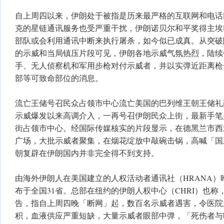
自上周四以来，伊朗处于被指是历来最严格的互联网和电话
克的星链通讯服务也受严重干扰，伊朗诺贝尔和平奖得主埃
部队或会利用通讯中断来执行屠杀，如今似已成真。从突破
的示威和当局镇压片段可见，伊朗各地示威气氛热烈，陆续
手、无人侦察机和军用步枪对付示威者，并以实弹近距离枪
部等可致命部位的消息。
流亡王储号召民众占领市中心流亡美国的巴列维王朝王储礼萨（Re
示威爆发以来高调介入，一再号召伊朗民众上街，最新手笔
街占领市中心。经国际传媒核实的片段显示，在德黑兰市西
广场，大批示威者聚集，在烟花绽放中敲碗击锅，高喊「国
朝复辟在伊朗国内并非完全得不到支持。
由海外伊朗人在美国建立的人权活动者通讯社（HRANA）昨
布于全国31省。总部在纽约的伊朗人权中心（CHRI）也
告，指自上周四晚「断网」起，数百名示威者遇害，令医院
积，血液供应严重短缺，大量示威者眼部中弹，「死伤者与