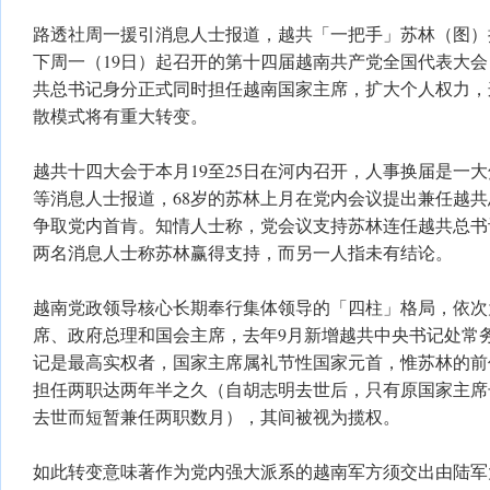
路透社周一援引消息人士报道，越共「一把手」苏林（图）
下周一（19日）起召开的第十四届越南共产党全国代表大
共总书记身分正式同时担任越南国家主席，扩大个人权力，
散模式将有重大转变。
越共十四大会于本月19至25日在河内召开，人事换届是一
等消息人士报道，68岁的苏林上月在党内会议提出兼任越
争取党内首肯。知情人士称，党会议支持苏林连任越共总书
两名消息人士称苏林赢得支持，而另一人指未有结论。
越南党政领导核心长期奉行集体领导的「四柱」格局，依次
席、政府总理和国会主席，去年9月新增越共中央书记处常
记是最高实权者，国家主席属礼节性国家元首，惟苏林的前
担任两职达两年半之久（自胡志明去世后，只有原国家主席
去世而短暂兼任两职数月），其间被视为揽权。
如此转变意味著作为党内强大派系的越南军方须交出由陆军