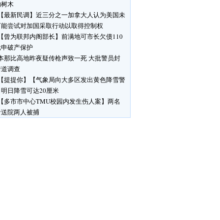
响树木
【最新民调】近三分之一加拿大人认为美国未
可能尝试对加国采取行动以取得控制权
【曾为联邦内阁部长】前满地可市长欠债110
元申破产保护
本那比高地昨夜疑传枪声致一死 大批警员封
街道调查
【提提你】【气象局向大多区发出黄色降雪警
明日降雪可达20厘米
【多市市中心TMU校园内发生伤人案】两名
者送院两人被捕