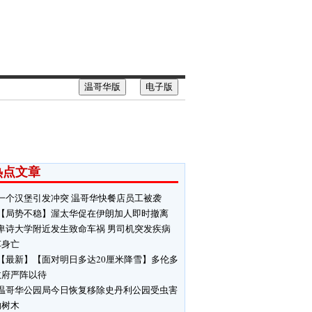
温哥华版
电子版
热点文章
一个汉堡引发冲突 温哥华快餐店员工被袭
【局势不稳】渥太华促在伊朗加人即时撤离
卑诗大学附近发生致命车祸 男司机突发疾病
车身亡
【最新】【面对明日多达20厘米降雪】多伦多
政府严阵以待
温哥华公园局今日恢复移除史丹利公园受虫害
响树木