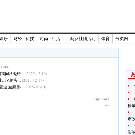
娱乐
财经 · 科技
时尚 · 生活
工商及社团活动
体育
分类网
01-09)
窗间格瓷砖 ...
(2025-12-19)
TV,炉头,...
(2025-12-19)
道,坐厕,淋...
(2025-10-10)
Page 1 of 1
----
撞
市
影