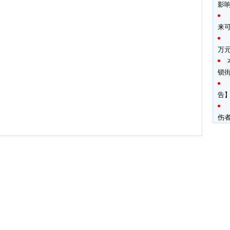
影
来
万
锁
告】
伤