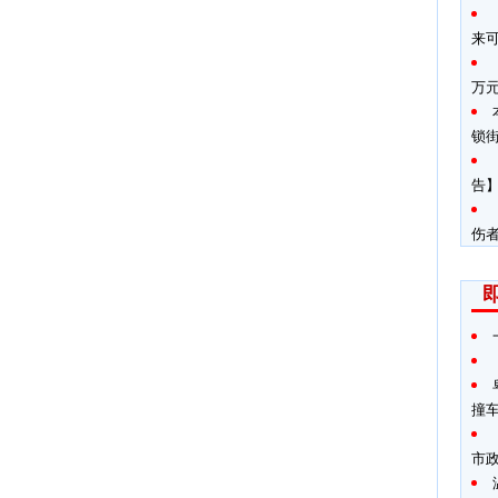
来
万
锁
告】
伤
撞
市