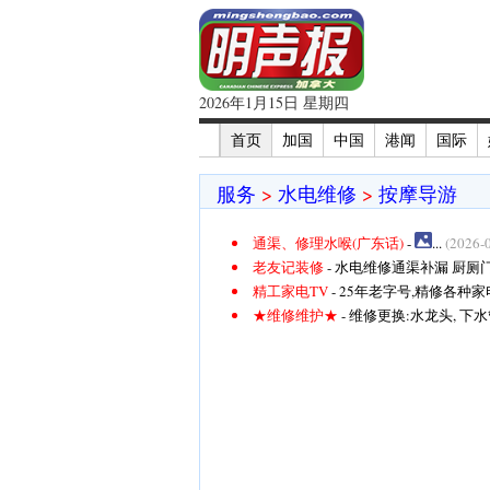
2026年1月15日 星期四
首页
加国
中国
港闻
国际
服务
>
水电维修
>
按摩导游
通渠、修理水喉(广东话)
-
...
(2026-
老友记装修
- 水电维修通渠补漏 厨厕门
精工家电TV
- 25年老字号,精修各种家电:
★维修维护★
- 维修更换:水龙头, 下水管