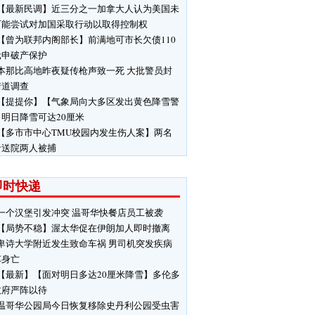
【最新民调】近三分之一加拿大人认为美国未
可能尝试对加国采取行动以取得控制权
【曾为联邦内阁部长】前满地可市长欠债110
元申破产保护
本那比高地昨夜疑传枪声致一死 大批警员封
街道调查
【提提你】【气象局向大多区发出黄色降雪警
明日降雪可达20厘米
【多市市中心TMU校园内发生伤人案】两名
者送院两人被捕
即时快递
一个汉堡引发冲突 温哥华快餐店员工被袭
【局势不稳】渥太华促在伊朗加人即时撤离
卑诗大学附近发生致命车祸 男司机突发疾病
车身亡
【最新】【面对明日多达20厘米降雪】多伦多
政府严阵以待
温哥华公园局今日恢复移除史丹利公园受虫害