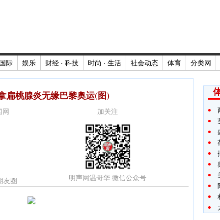
国际
娱乐
财经 · 科技
时尚 · 生活
社会动态
体育
分类网
拿扁桃腺炎无缘巴黎奥运(图)
新闻网
加关注
明声网温哥华 微信公众号
朋友圈