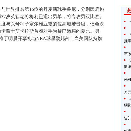
与世界排名第16位的丹麦籍球手鲁尼，分别因扁桃
37岁英籍老将梅利已退出男单，将专攻男双比赛。
拿度与头号种子塞尔维亚籍的佐高域若晋级，便会次
的卡路士艾卡拉斯首圈对手为黎巴嫩籍的夏比。另
将于明晨开幕礼与NBA球星勒邦占士当美国队持旗
撞
市
影
来
万
锁
告】
伤