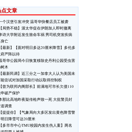
热点文章
一个汉堡引发冲突 温哥华快餐店员工被袭
【局势不稳】渥太华促在伊朗加人即时撤离
卑诗大学附近发生致命车祸 男司机突发疾病
车身亡
【最新】【面对明日多达20厘米降雪】多伦多
政府严阵以待
温哥华公园局今日恢复移除史丹利公园受虫害
响树木
【最新民调】近三分之一加拿大人认为美国未
可能尝试对加国采取行动以取得控制权
【曾为联邦内阁部长】前满地可市长欠债110
元申破产保护
本那比高地昨夜疑传枪声致一死 大批警员封
街道调查
【提提你】【气象局向大多区发出黄色降雪警
明日降雪可达20厘米
【多市市中心TMU校园内发生伤人案】两名
者送院两人被捕