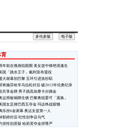
多伦多版
电子版
体育
两年前在俄身陷囹圄 美女篮中锋绝境逢生
英国「跳水王子」戴利宣布退役
盛大谢幕别巴黎 五环引进洛杉矶
荷将施芬哈辛马拉松封后 破2012年伦奥纪录
拒共享金牌 男子跳高加赛卡尔摘金
奥运滑板铜牌生锈 巴黎奥组委可「退换」
美国女足挫巴西五夺金 玛达终战留憾
陶乐丝6金谢幕 奥运女篮第一人
林郁婷封后 吐性别争议乌气
力排性别质疑 哈莉芙夺金捍尊严