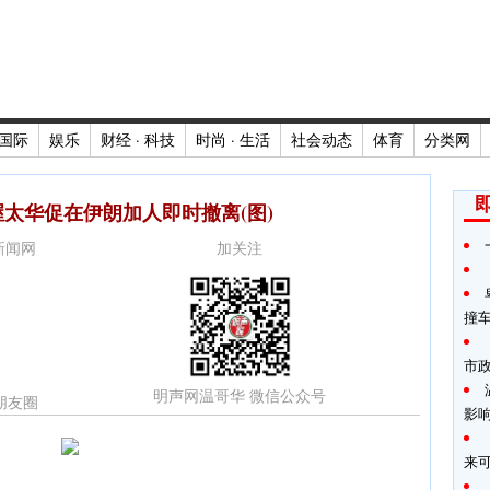
国际
娱乐
财经 · 科技
时尚 · 生活
社会动态
体育
分类网
太华促在伊朗加人即时撤离(图)
时新闻网
加关注
撞
市
明声网温哥华 微信公众号
朋友圈
影
来