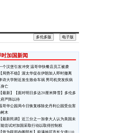
多伦多版
电子版
即时加国新闻
一个汉堡引发冲突 温哥华快餐店员工被袭
【局势不稳】渥太华促在伊朗加人即时撤离
卑诗大学附近发生致命车祸 男司机突发疾病
车身亡
【最新】【面对明日多达20厘米降雪】多伦多
政府严阵以待
温哥华公园局今日恢复移除史丹利公园受虫害
响树木
【最新民调】近三分之一加拿大人认为美国未
可能尝试对加国采取行动以取得控制权
【曾为联邦内阁部长】前满地可市长欠债110