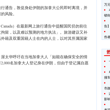
万
旅行通告，敦促身处伊朗的加拿大公民即时离境，并
留的风险。
锁
airs Canada）在最新网上旅行通告中提醒国民切勿前往
告】
意拘留，以及难以预测的地方执法」。旅游建议又补
伤
括外籍及双重国籍人士在内的人士，以对其所属国家
，渥太华呼吁在当地加拿大人「如能在确保安全的情
2,000名加拿大人登记身在伊朗，但由于登记属自愿
撞
市
影
来