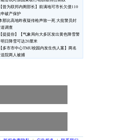
【曾为联邦内阁部长】前满地可市长欠债110
元申破产保护
本那比高地昨夜疑传枪声致一死 大批警员封
街道调查
【提提你】【气象局向大多区发出黄色降雪警
明日降雪可达20厘米
【多市市中心TMU校园内发生伤人案】两名
者送院两人被捕