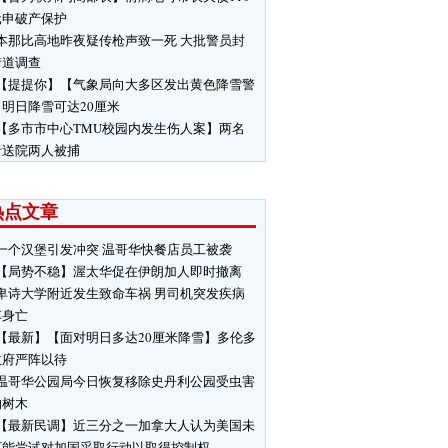
元申破产保护
本那比高地昨夜疑传枪声致一死 大批警员封
街道调查
【提提你】【气象局向大多区发出黄色降雪警
明日降雪可达20厘米
【多市市中心TMU校园内发生伤人案】两名
者送院两人被捕
热点文章
一个汉堡引发冲突 温哥华快餐店员工被袭
【局势不稳】渥太华促在伊朗加人即时撤离
卑诗大学附近发生致命车祸 男司机突发疾病
车身亡
【最新】【面对明日多达20厘米降雪】多伦多
政府严阵以待
温哥华公园局今日恢复移除史丹利公园受虫害
响树木
【最新民调】近三分之一加拿大人认为美国未
可能尝试对加国采取行动以取得控制权