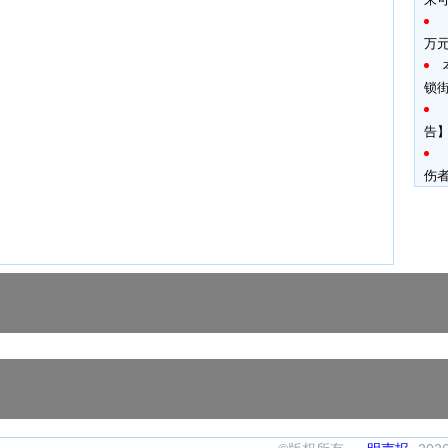
万
锁
告】
伤