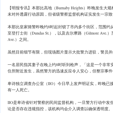
【明报专讯】本那比高地（Burnaby Heights）昨晚发
未对外透露行动原因，但省级警察监督机构证实发生一宗致
本那比皇家骑警昨晚约8时起封锁了市内多个街区，范围约从剑桥街（
至登打士街（Dundas St.），以及吉尔摩路（Gilmore Ave.）至
Ave.）之间。
虽然目前细节有限，但现场图片显示大批警力进驻，警员并
一名居民指其妻子在晚上约8时听到枪声，「这是一个非常
住所附近发生，虽然警方的迅速反应令人安心，但整宗事件
卑诗独立调查办公室（IIO）今日早上发声明证实，昨晚已
有一人死亡。
IIO是卑诗省针对警察的民间监督机构，一旦警方行动中发
论是否存在违规指控，该机构均会介入调查以确保透明度。