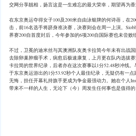
交网分享靓相，扬言这是一生难忘的最大荣幸，期望再为香
在东京奥运夺得女子100及200米自由泳银牌的何诗蓓，在2
击，前16名选手将跻身准决赛，决赛则会在周一上演。Siob
界赛200自首度封后，今年参加的6项200自国际赛也未尝败
不过，卫冕的迪米丝与其澳洲队友奥卡拉简今年未有出战国
去除卵巢肿瘤手术，病愈后极速康复，上月更在队内选拔赛游出
卡拉简的世界纪录，后者亦在这次赛事以1分52.48秒冲线
于东京奥运游出的1分53.92秒个人最佳纪录，无疑仍有一点距离
无悔，担任开幕礼持旗手更成为争金最强动力。她在个人Inst
带来不一样的人生，无论下（今）周发生任何事也是值得的