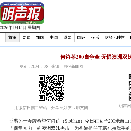
2026年1月15日 星期四
首页
要闻
加国
中国
港闻
国际
娱乐
财经 · 科技
何诗蓓200自争金 无惧澳洲双
发布 : 2024-7-28 来源 : 明报新闻网
明声网
用微信扫描二维码，分享至好友和朋友圈
香港另一金牌希望何诗蓓（Siobhan）今日在女子200米
「保留实力」的澳洲双姝夹击，为香港担任开幕礼持旗手的Si