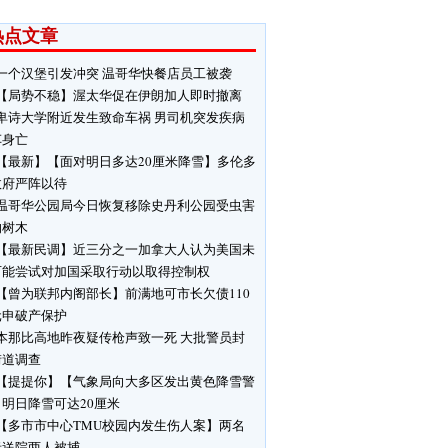
热点文章
一个汉堡引发冲突 温哥华快餐店员工被袭
【局势不稳】渥太华促在伊朗加人即时撤离
卑诗大学附近发生致命车祸 男司机突发疾病
车身亡
【最新】【面对明日多达20厘米降雪】多伦多
政府严阵以待
温哥华公园局今日恢复移除史丹利公园受虫害
响树木
【最新民调】近三分之一加拿大人认为美国未
可能尝试对加国采取行动以取得控制权
【曾为联邦内阁部长】前满地可市长欠债110
元申破产保护
本那比高地昨夜疑传枪声致一死 大批警员封
街道调查
【提提你】【气象局向大多区发出黄色降雪警
明日降雪可达20厘米
【多市市中心TMU校园内发生伤人案】两名
者送院两人被捕