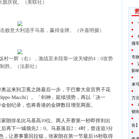
区旗庆祝。（美联社）
击败意大利选手马基，赢得金牌。（许嘉明摄）
撞
市
饭村一辉（右），激战至末段靠一波关键的4：0攻势
制胜。（法新社）
影
来
黎奥运来到卫冕之路最后一步，于巴黎大皇宫男子花
ppo Macchi）。「剑神」延续强势，再以「决一
万
届夺金创纪录，也将香港的金牌数目增至两面。
锁
家朗排名比马基高10位。两人开赛第一秒即挥剑出
告】
后再下一城领先2：0。马基落后2：4时，曾连追3分
色，让赛事重回拉锯，张家朗在第一节最后16秒取得
伤