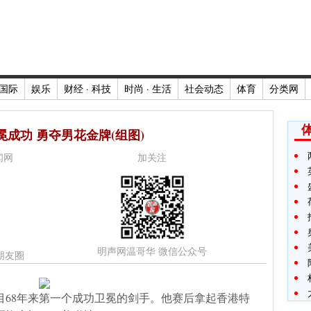
国际
娱乐
财经 · 科技
时尚 · 生活
社会动态
体育
分类网
冕成功 勇夺男花金牌(组图)
新闻网
加关注
明声网温哥华 微信公众号
朋友圈
目68年来第一个成功卫冕的剑手。他赛后拿起香港特