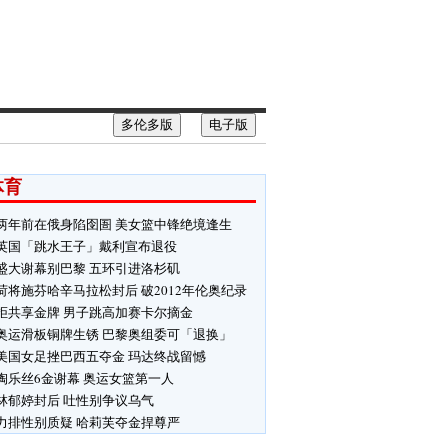
多伦多版
电子版
体育
两年前在俄身陷囹圄 美女篮中锋绝境逢生
英国「跳水王子」戴利宣布退役
盛大谢幕别巴黎 五环引进洛杉矶
荷将施芬哈辛马拉松封后 破2012年伦奥纪录
拒共享金牌 男子跳高加赛卡尔摘金
奥运滑板铜牌生锈 巴黎奥组委可「退换」
美国女足挫巴西五夺金 玛达终战留憾
陶乐丝6金谢幕 奥运女篮第一人
林郁婷封后 吐性别争议乌气
力排性别质疑 哈莉芙夺金捍尊严