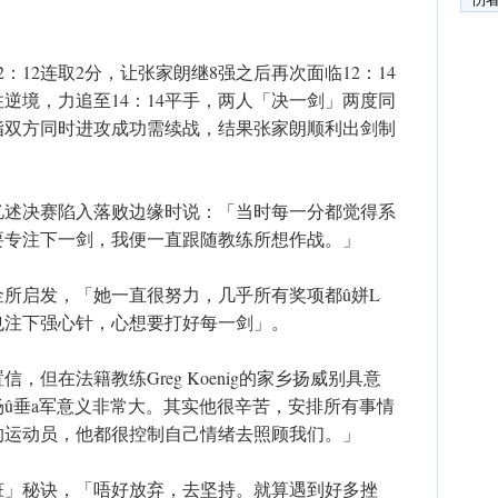
：12连取2分，让张家朗继8强之后再次面临12：14
逆境，力追至14：14平手，两人「决一剑」两度同
指双方同时进攻成功需续战，结果张家朗顺利出剑制
。
忆述决赛陷入落败边缘时说：「当时每一分都觉得系
要专注下一剑，我便一直跟随教练所想作战。」
所启发，「她一直很努力，几乎所有奖项都û姘L
也注下强心针，心想要打好每一剑」。
但在法籍教练Greg Koenig的家乡扬威别具意
û垂a军意义非常大。其实他很辛苦，安排所有事情
的运动员，他都很控制自己情绪去照顾我们。」
脏」秘诀，「唔好放弃，去坚持。就算遇到好多挫