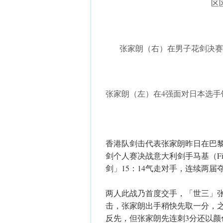
区
张家朗（右）在男子花剑决赛
张家朗（左）在4强面对日本选手
香港队剑击代表张家朗昨日在巴
剑个人赛决战意大利剑手马基（Fili
剑」15：14气走对手，连续两
两人此战乃首度交手，「世三」张
击，张家朗出手稍快先取一分，之
反先，但张家朗先连刺3分还以颜