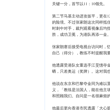
关键一分，首节以11：10领先。
第二节马基主动进攻扳平，更在12
的险境。不过张家朗这次同样抵住
时刺中对手，裁判观看视像后均
胜，成功卫冕，为港队再添一金
张家朗赛后接受电视台访问时，
自己（得分），教练不时提醒我
他透露受港队女重选手江旻憓夺金
晒，只差奥运（奖牌）。这对我
他说在东京和巴黎夺金同为难以置信，
义，「教练是法国人，能在他主场
和照顾我们。自问是一名很麻烦
他最后更向香港市民透露「大心