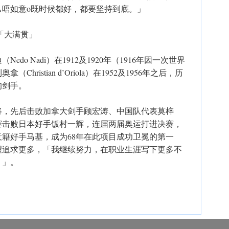
己唔如意o既时候都好，都要坚持到底。」
「大满贯」
do Nadi）在1912及1920年（1916年因一次世界
ristian d’Oriola）在1952及1956年之后，历
的剑手。
将，先后击败加拿大剑手顾宏涛、中国队代表莫梓
赛击败日本好手饭村一辉，连届两届奥运打进决赛，
杀意籍好手马基，成为68年在此项目成功卫冕的第一
望追求更多，「我继续努力，在职业生涯写下更多不
』」。