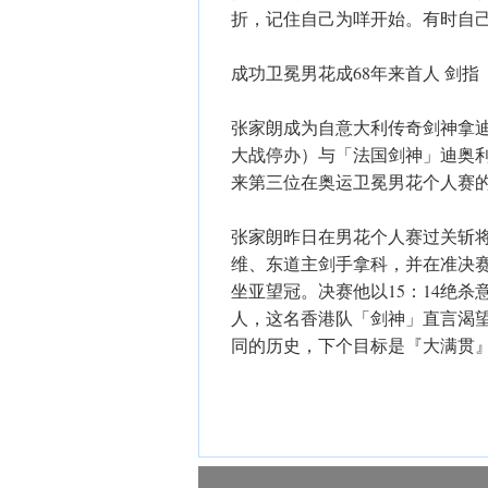
折，记住自己为咩开始。有时自
成功卫冕男花成68年来首人 剑指
张家朗成为自意大利传奇剑神拿迪（Ne
大战停办）与「法国剑神」迪奥利奥拿（Ch
来第三位在奥运卫冕男花个人赛
张家朗昨日在男花个人赛过关斩
维、东道主剑手拿科，并在准决
坐亚望冠。决赛他以15：14绝
人，这名香港队「剑神」直言渴
同的历史，下个目标是『大满贯