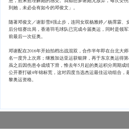
患，愈来愈理解她的感受。我都想多谢她无放弃，每次受伤
到她，未必会有如今的邓俊文」。
随著邓俊文／谢影雪8强止步，连同女双杨雅婷／杨霈霖、
后分组赛出局，香港羽毛球队已完成今届奥运，同时是领军
前最后一次征奥。
邓谢配在2016年开始拍档出战混双，合作半年即在台北大师赛
名一度升上次席；继雅加达亚运获银牌，再于东京奥运得第
虽之后因伤患令成绩下滑，惟去年5月起的奥运积分周期成
公开赛打破4年锦标荒，这对四度当选杰运最佳运动组合，
黎奥运资格。