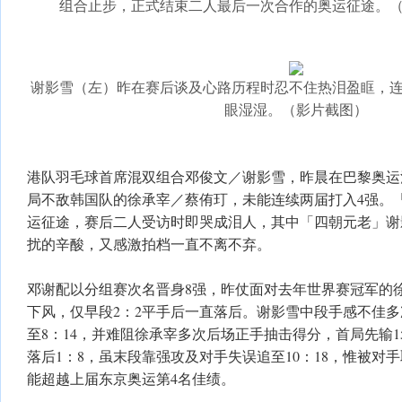
组合止步，正式结束二人最后一次合作的奥运征途。
谢影雪（左）昨在赛后谈及心路历程时忍不住热泪盈眶，
眼湿湿。（影片截图）
港队羽毛球首席混双组合邓俊文／谢影雪，昨晨在巴黎奥运混
局不敌韩国队的徐承宰／蔡侑玎，未能连续两届打入4强。
运征途，赛后二人受访时即哭成泪人，其中「四朝元老」谢
扰的辛酸，又感激拍档一直不离不弃。
邓谢配以分组赛次名晋身8强，昨仗面对去年世界赛冠军的
下风，仅早段2：2平手后一直落后。谢影雪中段手感不佳
至8：14，并难阻徐承宰多次后场正手抽击得分，首局先输1
落后1：8，虽末段靠强攻及对手失误追至10：18，惟被对手
能超越上届东京奥运第4名佳绩。