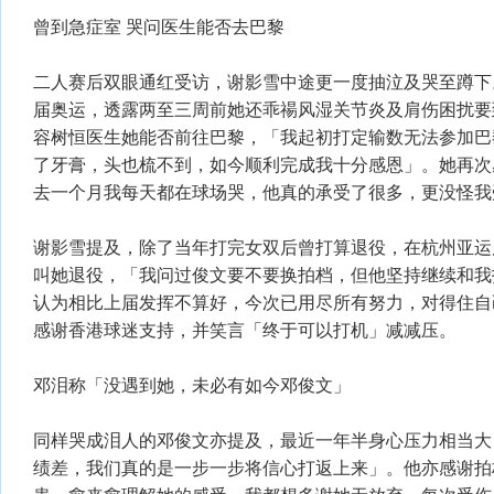
曾到急症室 哭问医生能否去巴黎
二人赛后双眼通红受访，谢影雪中途更一度抽泣及哭至蹲下
届奥运，透露两至三周前她还乖禓风湿关节炎及肩伤困扰要
容树恒医生她能否前往巴黎，「我起初打定输数无法参加巴
了牙膏，头也梳不到，如今顺利完成我十分感恩」。她再次
去一个月我每天都在球场哭，他真的承受了很多，更没怪我
谢影雪提及，除了当年打完女双后曾打算退役，在杭州亚运
叫她退役，「我问过俊文要不要换拍档，但他坚持继续和我
认为相比上届发挥不算好，今次已用尽所有努力，对得住自
感谢香港球迷支持，并笑言「终于可以打机」减减压。
邓泪称「没遇到她，未必有如今邓俊文」
同样哭成泪人的邓俊文亦提及，最近一年半身心压力相当大
绩差，我们真的是一步一步将信心打返上来」。他亦感谢拍