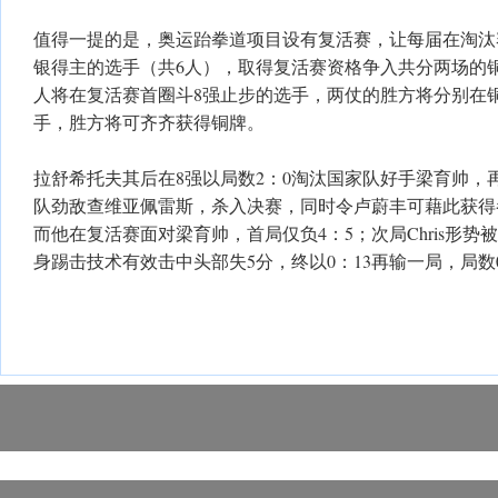
值得一提的是，奥运跆拳道项目设有复活赛，让每届在淘汰
银得主的选手（共6人），取得复活赛资格争入共分两场的铜
人将在复活赛首圈斗8强止步的选手，两仗的胜方将分别在
手，胜方将可齐齐获得铜牌。
拉舒希托夫其后在8强以局数2：0淘汰国家队好手梁育帅，再
队劲敌查维亚佩雷斯，杀入决赛，同时令卢蔚丰可藉此获得
而他在复活赛面对梁育帅，首局仅负4：5；次局Chris形
身踢击技术有效击中头部失5分，终以0：13再输一局，局数