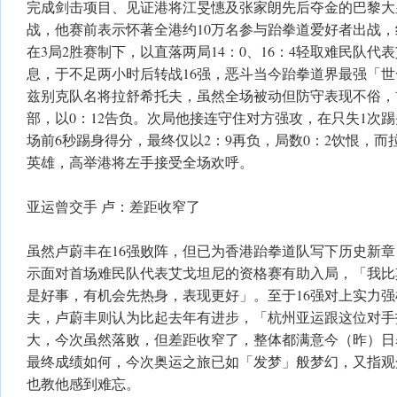
完成剑击项目、见证港将江旻憓及张家朗先后夺金的巴黎大
战，他赛前表示怀著全港约10万名参与跆拳道爱好者出战
在3局2胜赛制下，以直落两局14：0、16：4轻取难民队
息，于不足两小时后转战16强，恶斗当今跆拳道界最强「
兹别克队名将拉舒希托夫，虽然全场被动但防守表现不俗，
部，以0：12告负。次局他接连守住对方强攻，在只失1次
场前6秒踢身得分，最终仅以2：9再负，局数0：2饮恨，
英雄，高举港将左手接受全场欢呼。
亚运曾交手 卢：差距收窄了
虽然卢蔚丰在16强败阵，但已为香港跆拳道队写下历史新
示面对首场难民队代表艾戈坦尼的资格赛有助入局，「我比
是好事，有机会先热身，表现更好」。至于16强对上实力
夫，卢蔚丰则认为比起去年有进步，「杭州亚运跟这位对手
大，今次虽然落败，但差距收窄了，整体都满意今（昨）日
最终成绩如何，今次奥运之旅已如「发梦」般梦幻，又指观众
也教他感到难忘。