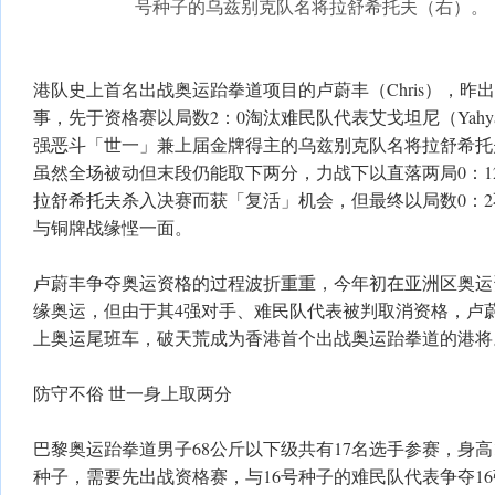
号种子的乌兹别克队名将拉舒希托夫（右）。
港队史上首名出战奥运跆拳道项目的卢蔚丰（Chris），昨
事，先于资格赛以局数2：0淘汰难民队代表艾戈坦尼（Yahya Al
强恶斗「世一」兼上届金牌得主的乌兹别克队名将拉舒希托夫（Ulug
虽然全场被动但末段仍能取下两分，力战下以直落两局0：1
拉舒希托夫杀入决赛而获「复活」机会，但最终以局数0：
与铜牌战缘悭一面。
卢蔚丰争夺奥运资格的过程波折重重，今年初在亚洲区奥运
缘奥运，但由于其4强对手、难民队代表被判取消资格，卢
上奥运尾班车，破天荒成为香港首个出战奥运跆拳道的港将
防守不俗 世一身上取两分
巴黎奥运跆拳道男子68公斤以下级共有17名选手参赛，身高1
种子，需要先出战资格赛，与16号种子的难民队代表争夺1