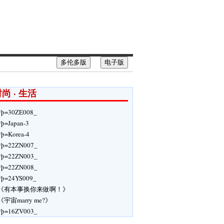
多伦多版
电子版
尚 · 生活
ÿþ=30ZE008_
ÿþ=Japan-3
ÿþ=Korea-4
ÿþ=22ZN007_
ÿþ=22ZN003_
ÿþ=22ZN008_
ÿþ=24YS009_
《有本事换你来做啊！》
《宇宙marry me?》
ÿþ=16ZV003_