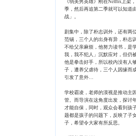
《弱美男英雄》刚在Netflix
季，然后再追第二季就可以知道
战」。
剧集中，除了朴志训外，还有两
范锡，三个人的出身有异，朴志
不给父亲麻烦，他努力读书，是
我，我不犯人」沉默应对，但仍
他是拳击好手，所以校内没有人
子，遭养父虐待，三个人因缘而
引发了意外…
学校霸凌，老师的漠视是推动主
管。而导演在这角度出发，探讨
才能自保，同时，观众会看到孩
题都是孩子的问题下，反映了子
子，希望令大家有所反思。