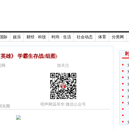
国际
娱乐
财经 · 科技
时尚 · 生活
社会动态
体育
分类网
时
英雄》 学霸生存战(组图)
新闻网
加关注
明声网温哥华 微信公众号
朋友圈