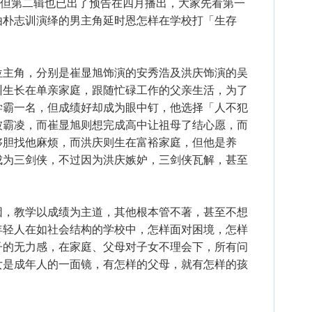
上架，但第二辑也已出了预告在四月播出，大家先看第一
由朴志训演绎的男主角延时恩怎样在学校打「生存
位主角，分别是崔显旭饰演的安秀浩及洪庆饰演的吴
训生长在单亲家庭，跟随忙碌工作的父亲生活，为了
学霸一名，但成绩好却成为眼中钉，他选择「人不犯
被霸凌，而崔显旭则想完成高中让祖母了结心愿，而
够胆找他麻烦，而洪庆则生在富裕家庭，但他是养
成为三剑侠，不过因为洪庆嫉妒，三剑侠瓦解，甚至
因，教学以成绩为主道，其他根本管不著，甚至不想
年轻人在如社会结构的学校中，怎样面对困境，怎样
子的无力感，在家庭、父母对子女不理会下，所有问
女是成年人的一面镜，有怎样的父母，就有怎样的孩