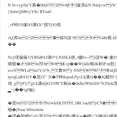
N 0v>yg/fui'Y奚�00u\Zv#j漩潩&N NúQ>w ÿN
{SuiwQ8#lvyY8o RYua0
_vP柣GS歉\O瀤kX^摸Tý\O摸
vQ潩0u\Zvr�铱N譸 N\ ÿOYidle豤 kt镛
��
Nc ÿ墣痫痫3)YBfuR\O瀤0^ ÿ;NSbLk烿_t镛b>~ ÿ誏W�}歉 
嗿豤�c\Bfm邘!hW8姀-rp ��W ÿidle豤dk剌\P;m悐
ъvsYWLum1Y1t^b_ T囊W ÿ NN(WW奇úQB
rpvqLuR\O ÿY�宽sY'`;N�T钾&qnaLPgvLk瀤r ÿ��lQ驙炓
偮_g ÿP}gLk瀤úQGY0W'Y舸ak�0idle(W0u\Z6^ N2Nek墣vQ
▂"}��!qP糇ý
�宽0u\ZNe\wk/f&T8T_0RCoach ÿCN��
锄�[Joon Silverstein
�墣�奘嶒8^v0}宰Xc ÿ氠 P摸ý躐@w�鎞v"Y镛0FO豤歉 \