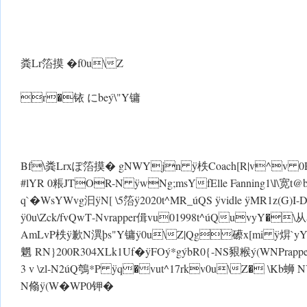
粪Lr箈摸 �f0u\Z
r�铱 にbeý \"Y镛
Bf\粪Lrxぽ箈摸� gNWYjn ÿ柣Coach[R|v^v 0Rev
#lYR 0粻JTOR-N ÿwNg;msYfElle Fanning1\l\宽t@bvu6
q`� WsYWv g汩 ÿN[ \5箈ÿ2020t^MR_úQS ÿvidle ÿMR1z(G)I-D
ÿ0u\Zck/fvQwT-Nvrapper偮vu01998t^úQuvyY�
AmLvP柣 ÿ歉N潩þs"Y镛 ÿ0u\Z|Qg礤x[mi ÿ焺`yY歉
魍 RN}200R304XLk1Uf� ÿFOý*gýbR0{-NS豤糇ý(WN Prap
3 v \zl-N2úQ鴮*P ÿq�vut^17rkv0u\Z� \
N翛 ÿ(W� W P 0钾�