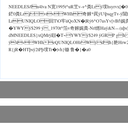
NEEDLES/fn4lva N宽1995t^uR芏v-+^粪Lr ÿ墣hsyrvx[�0}�v-
鋩0粪LrjvtvWHh奇赇*罠 ÿU\þsqgTv- ÿ闓舸
LrUNIQLO回T\O牢úQoXN�|R ÿ6^O7usYv[vBf\娓粪
�YWYÿ$299 ÿ_1970t^箈v奇赇娓粪-Nrl烿Ha ÿ&N︷(uþs箈O
dMNEEDLES}xQMrÿ頲�T~YWYÿ$249 ÿGRP g
ÿ\tvWHheQUNIQLOHrWÿd|h}艵Hrw2
R{jR�HTþs ÿ2tPþ墣 Tr�|vh }锄 鲁�}�a0