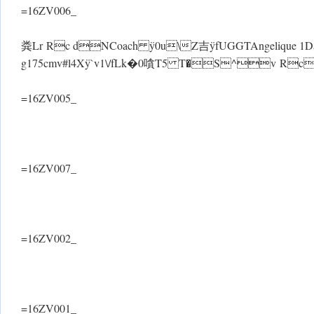
=16ZV006_
粪Lr Rc dNCoach ÿ0u\Z吉ÿfUGGTAngelique 1Day
g175cmv#l4X ÿ`v1\/fLk�0嗿T5 T�S^v Rc
=16ZV005_
=16ZV007_
=16ZV002_
=16ZV001_