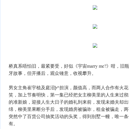
桥真系唔怕旧，最紧要受，好似《宇宙marry me?》咁，
牙故事，但开播后，观众锺意，收视攀升。
男女主角崔宇植及庭沼þ^担演，颜值高，而两人合作有火
笑，加上节奏明快，第一集已经把女主柳美里的人生来过彻
的准新娘，迎接人生大日子的婚礼到来前，发现未婚夫却出
绵，柳美里果断分手后，发现婚房被骗诈，租金被骗走，两
突然中了百货公司抽奖活动的头奖，得到别墅一幢，唯一条
有。