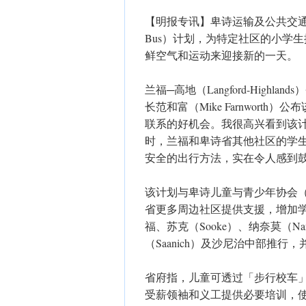
【明报专讯】卑诗运输及公共交通厅公
Bus）计划，为特定社区的小学
鲜空气和运动来迎接新的一天。
兰福─高地（Langford-Highla
长范和富（Mike Farnwor
联系的好机会。我很高兴看到该
时，兰福和卑诗省其他社区的学
安全的出行方法，实在令人感到
该计划与卑诗儿童与青少年协会（Society 
省更多周边社区提供支援，增加
福、苏克（Sooke）、纳奈莫（Nan
（Saanich）及沙尼治中部推行
省府指，儿童可透过「步行校车
受薪领袖和义工提供必要培训，