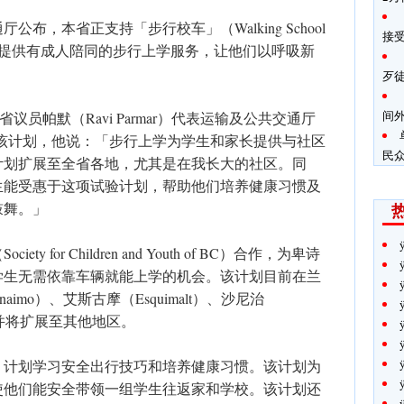
布，本省正支持「步行校车」（Walking School
接
生提供有成人陪同的步行上学服务，让他们以呼吸新
歹
间
nds）省议员帕默（Ravi Parmar）代表运输及公共交通厅
th）公布该计划，他说：「步行上学为学生和家长提供与社区
民
计划扩展至全省各地，尤其是在我长大的社区。同
生能受惠于这项试验计划，帮助他们培养健康习惯及
鼓舞。」
for Children and Youth of BC）合作，为卑诗
学生无需依靠车辆就能上学的机会。该计划目前在兰
aimo）、艾斯古摩（Esquimalt）、沙尼治
，并将扩展至其他地区。
」计划学习安全出行技巧和培养健康习惯。该计划为
使他们能安全带领一组学生往返家和学校。该计划还