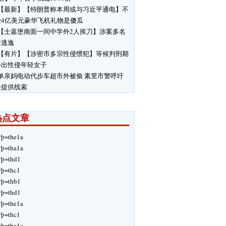
【最新】【特朗普称本周或与习近平通电】不
受4亿美元豪华飞机礼物是傻瓜
【士嘉堡南面一间中学外2人挨刀】涉案多名
徒逃逸
【有片】【涉密市多宗性侵惯犯】等候判刑期
外出性侵年轻女子
单亲妈电动代步车超市外被偷 素里市警呼吁
众提供线索
热点文章
ÿþ=the1a
ÿþ=tha1a
ÿþ=thd1
ÿþ=thc1
ÿþ=thb1
ÿþ=thd1
ÿþ=the1a
ÿþ=thc1
ÿþ=tha1a