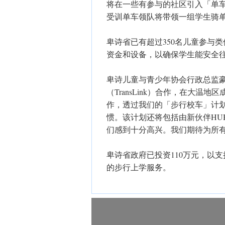
将在一些有参与的社区引入「单车校车」（B
受训单车领队将带领一组学生骑
卑诗省已有超过350名儿童参与
资金和设备，以确保学生能安全
卑诗儿童与青少年协会行政总监豪尔（S
（TransLink）合作，在大
作，透过我们的「步行校车」计
惯。该计划还将包括由新伙伴HUB
们感到十分高兴。我们期待为所
卑诗省政府已投资110万元，以
的步行上学服务。