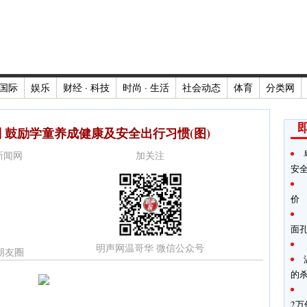
国际
娱乐
财经 · 科技
时尚 · 生活
社会动态
体育
分类网
 鼓励学童养成健康及安全出行习惯(图)
时新闻网
加关注
安
价
面
明声网温哥华 微信公众号
朋友圈
的
2万