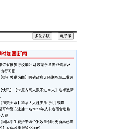
多伦多版
电子版
即时加国新闻
卑诗省推步行校车计划 鼓励学童养成健康及
全出行习惯
【援引关税为由】阿省政府无限期冻结工业碳
【快讯】【卡尼内阁人数不过30人】逾半数新
孔
【加美关系】加拿大人赴美旅行4月续降
温哥华警方逮捕一名2023年从中途宿舍逃跑
杀人犯
【国际学生庇护申请个案数量创历史新高已逾
份】今年首季就逾5500份