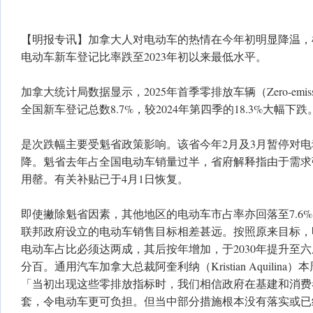
【明报专讯】加拿大人对电动车的热情在今年初明显降温，
电动车新车登记比率跌至2023年初以来最低水平。
加拿大统计局数据显示，2025年首季零排放车辆（Zero-emission
全国新车登记总数8.7%，较2024年第四季的18.3%大幅下跌
是次跌幅主要受魁省政策影响。该省今年2月及3月暂停对
降。魁省去年占全国电动车销量过半，省府解释指由于需求
用罄。有关补贴已于4月1日恢复。
即使撇除魁省因素，其他地区的电动车市占率亦回落至7.6
联邦政府设立的电动车销售目标相差甚远。按照原来目标，
电动车占比必须达两成，其后按年增加，于2030年提升至六
分百。通用汽车加拿大总裁阿奎利纳（Kristian Aquilin
「当初出现这些零排放指标时，我们相信政府在基建和消费
套，令电动车更可负担。但当中部分措施根本没有落实或已