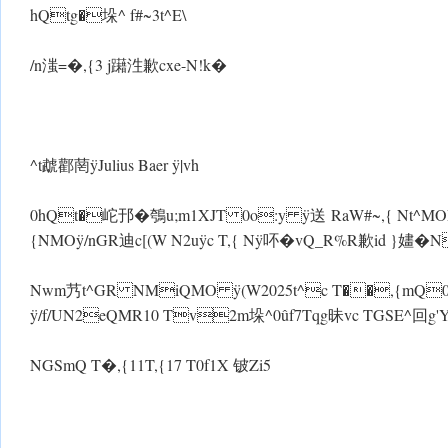
hQtg�垛^ f#~3t^E\
/n滍=�,{3 j躤泩歉cxe-N!k�
^t虣酄菵ÿJulius Baer ÿ|vh
0hQt�岮邘�鴮u;m1XJT 0o:y ÿ送 RaW#~,{ Nt^MOE\hQtg�垛
{NMO ÿ/nGR迪c[(W N2u ÿc T,{ Nÿ吥�vQ_R%R歉id }嫿�N
Nwm艿t^GR NMiQMO ÿ(W2025t^c T��,{mQ
ÿ/f/UN2eQMR10 Tv2m垛^0ûf7Tqg昧vc TGSE^
NGSmQ T�,{11T,{17 T0f1X 铍Zi5