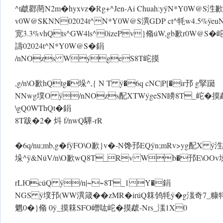
^t虣酄菵N2m�hyxvz�Rg+^Jen-Ai Chuah:y ÿN*Y0W@
v0W@SKNN02024t^N*Y0W@S潩GDP ct^牦w4.5% ÿeuNO
宽3.3%vhQts^GW4ls^0izePv}翛úW,gb歉r0W@S�岮v螒
譸02024t^N*Y0W@S�鋗
/nNOzs WýgeS8T岮摸
,g/n\O歉hQtg�垛^,{ N T ÿ�6q cNC|P[�ir邘 g掔躤
NNwg墣O ÿ/nNOzs配XT WýgeSN矏8T_岮�摸虣 ÿg�
\gQ0WThQt�鋗
8T跋�2� 炓 f/nwQ驆-rR
�6q/nu;mb,g�f ÿFO\O歉}v�-N馋邘EQÿn;mRv>y
垛^ ÿ&NúV/n\O歉wQ8T_Rv Wb�邘E\OOv垛^
rLЮcúQ ÿ/n|~~8T_1Y�鋗
NGS ÿ墣邘(W W潩箴��zMR�irúQ箖鸰牦 ÿ�g滍奇7_糠牦w
魍 0�}翛 0 ÿ_摸箖SFO嶒吰岮�摸虣-Nrs_滍1X0