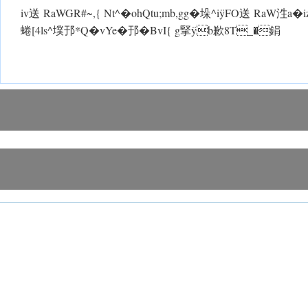
iv送 RaWGR#~,{ Nt^�ohQtu;mb,gg�垛^i ÿFO送 RaW泩
蜷[4ls^墣邘*Q�vYe�邘�BvI{ g掔 ÿb歉8T_�鋗