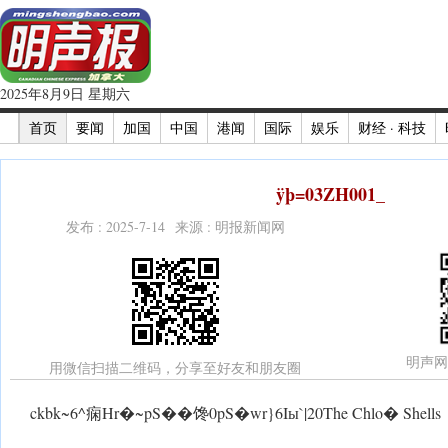
2025年8月9日 星期六
首页
要闻
加国
中国
港闻
国际
娱乐
财经 · 科技
ÿþ=03ZH001_
发布 : 2025-7-14 来源 : 明报新闻网
明声网
用微信扫描二维码，分享至好友和朋友圈
ckbk~6^痫Hr�~pS��馋0pS�wr}6Iы`|20The Chlo� Shells