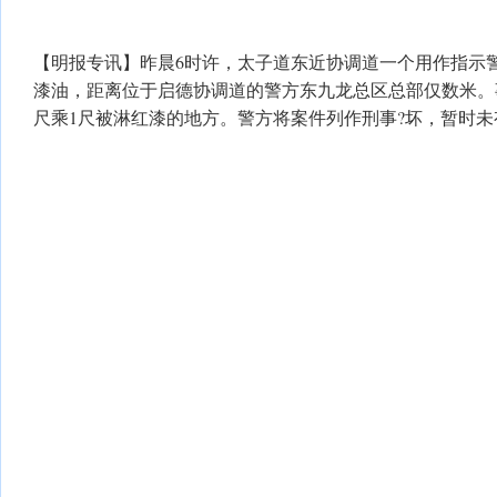
【明报专讯】昨晨6时许，太子道东近协调道一个用作指示
漆油，距离位于启德协调道的警方东九龙总区总部仅数米。
尺乘1尺被淋红漆的地方。警方将案件列作刑事?坏，暂时未