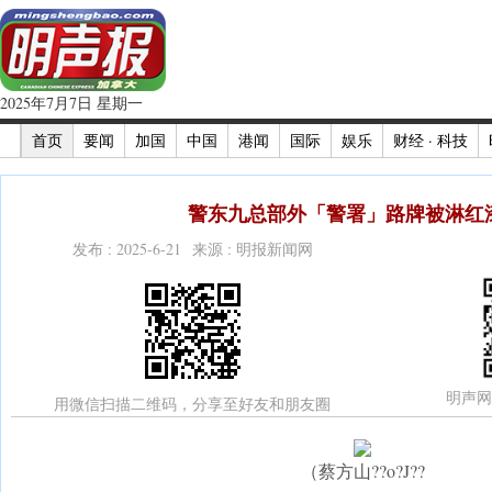
2025年7月7日 星期一
首页
要闻
加国
中国
港闻
国际
娱乐
财经 · 科技
警东九总部外「警署」路牌被淋红漆
发布 : 2025-6-21 来源 : 明报新闻网
明声网
用微信扫描二维码，分享至好友和朋友圈
（蔡方山??o?J??