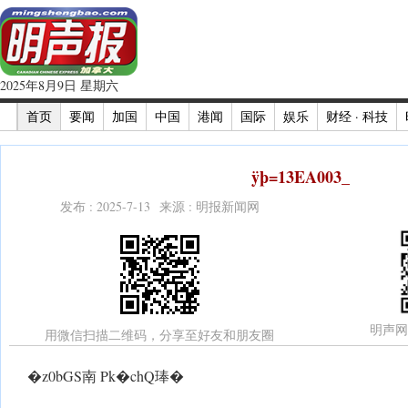
2025年8月9日 星期六
首页
要闻
加国
中国
港闻
国际
娱乐
财经 · 科技
ÿþ=13EA003_
发布 : 2025-7-13 来源 : 明报新闻网
明声网
用微信扫描二维码，分享至好友和朋友圈
�z0bGS南 Pk�chQ琫�