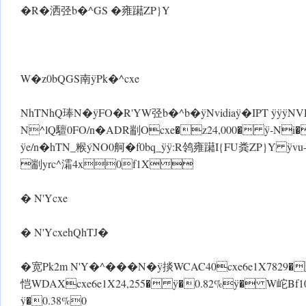
�R�洒弪b�^GS �雍躤ZP}Y
 W�z0bQGS南 ÿPk�^cxe
NhTNhQ琫 N� ÿFO�R'YW弪b�^b� ÿNvidiaÿ�IPT ÿÿÿNVD
N^lQ驙0FO/n�ADR剬Ocxe�z24,000� ÿ-Ni
ÿe/n�hTN_糇ýNO0舸�f0bq_ÿ ÿ:R鸰雍躤I{FU粪ZP}Y
剬yrc^灀4x0f1X
� N'Ycxe
� N'YcxehQhTJ�
�宽Pk2m N'Y�^��� N� ÿ掞 WCAC40cxe6e1X7829
恺 WDAXcxe6e1X24,255� ÿ�0.82%ÿ� W岮Bf1
ÿ�0.38%0