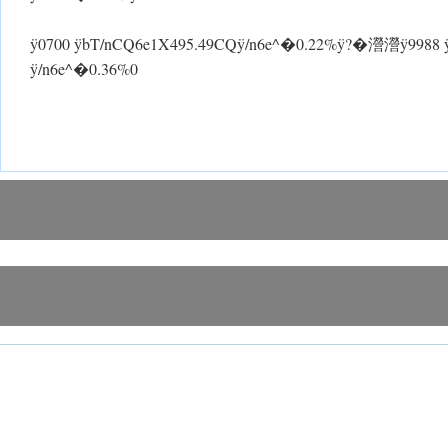
ÿ0700 ÿbT/nCQ6e1X495.49CQ ÿ/n6e^�0.22%ÿ?�瀯瀯ÿ998
ÿ/n6e^�0.36%0