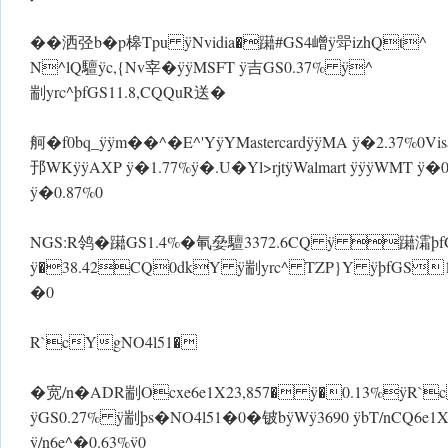
��洒弪b�p槔Tpu ÿNvidia�躤#GS4嶒 ÿ斝izhQt^
N^lQ驙ÿc,{Nv宰�ÿÿMSFT ÿ吉GS0.37% ÿ^
剬yrc^þfGS11.8,CQQuR送�
舸�f0bq_ÿ ÿm��^�E^'Y ÿYMastercardÿÿMA ÿ�2.37%0Vi
邘 WKÿÿAXP ÿ�1.77% ÿ �.U�Yl>rjtÿWalmart ÿÿÿWMT ÿ
ÿ�0.87%0
NGS:R鸰�躤GS1.4%�氠姭驙3372.6CQ ÿ 躤灀þ
ÿ�38.42CQ0dkY ÿ剬yrc^ TZP}Y ÿþfGS
�0
R`cYgNO4l51�
�宽/n�ADR剬Ocxe6e1X23,857� ÿ�0.13%ÿR`
ÿGS0.27% ÿ剬þs�NO4l51�0�铍b ÿWÿ3690 ÿbT/nCQ6e
ÿ/n6e^�0.63%ÿ0