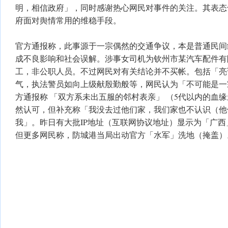
明，相信政府」，同时感谢热心网民对事件的关注。其表态
府面对舆情常用的维稳手段。
官方通报称，此事源于一宗偶然的交通争议，本是普通民间
成不良影响和社会误解。涉事女司机为钦州市某汽车配件有
工，非公职人员。不过网民对有关结论并不买帐。包括「亮
气，执法警员如向上级献殷勤般等，网民认为「不可能是一
方通报称 「双方系未出五服的邻村表亲」 （5代以内的血
然认可，但补充称「我没去过他们家，我们家也不认识（他
我」。昨日有大批IP地址（互联网协议地址）显示为「广
但更多网民称，防城港当局出动官方「水军」洗地（掩盖）