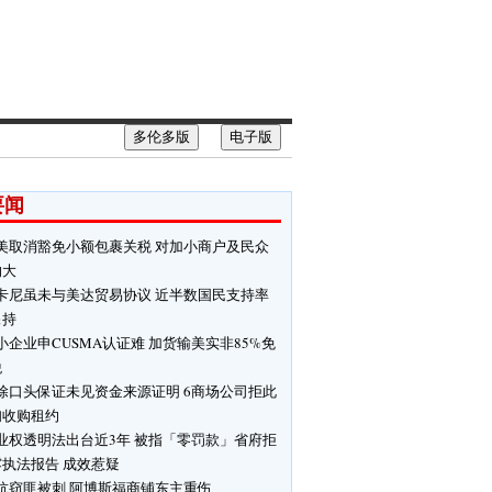
多伦多版
电子版
要闻
美取消豁免小额包裹关税 对加小商户及民众
响大
卡尼虽未与美达贸易协议 近半数国民支持率
保持
小企业申CUSMA认证难 加货输美实非85%免
税
除口头保证未见资金来源证明 6商场公司拒此
妇收购租约
业权透明法出台近3年 被指「零罚款」省府拒
露执法报告 成效惹疑
抗窃匪被刺 阿博斯福商铺东主重伤