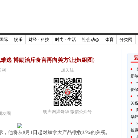
国际
娱乐
财经 · 科技
时尚 · 生活
社会动态
体育
分类网
难逃 博励治斥食言再向美方让步(组图)
新闻网
加关注
影
仍
关
明声网温哥华 微信公众号
朋友圈
华
披
，他将从8月1日起对加拿大产品徵收35%的关税。