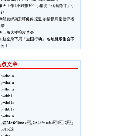
每天工作1小时赚300元 骗徒「优薪徵才」引
上钓
伊朗发绑架恐吓促停报道 加情报局指批评者
险增
美五角大楼拟发禁令
加航空乘下周「全国行动」 各地机场集会不
除罢工
热点文章
ÿþ=the1a
ÿþ=tha1a
ÿþ=thc1a
ÿþ=thb1
ÿþ=thd1a
ÿþ=thb1a
ÿþ=tha1a
ÿþ盬Mz�锄6e cgGS23% mb#�iQg
ÿþ8l)R这
ÿþ=thc1