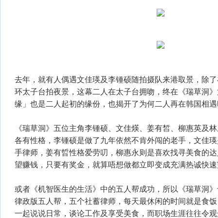
去年，就有人偶遇文佳瑛及李锺硕随拍摄队来港取景，除了
环太子台拍夜景，这幕二人在太子台拥吻，终在《瑞草洞》
缘」也是二人起初的缘份，也揭开了为何二人再在韩国相遇
《瑞草洞》五位主角李锺硕、文佳煐、姜有皙、柳惠英及林
各有性格，李锺硕是做了九年依然不肯外闯的老手，文佳瑛
手律师，姜有晢性格爱劳叨，柳惠永则是喜欢找寻美食的达
望赚钱，只要有奖金，就算唔想做都立即变成充满热诚快速
或者《机智医生的生活》中的五人帮成功，所以《瑞草洞》
律政版五人帮，五个社蓄律师，每天最休闲的时间就是食饭
一起说说日常，谈论工作及享受美食，而职场生涯往往令观