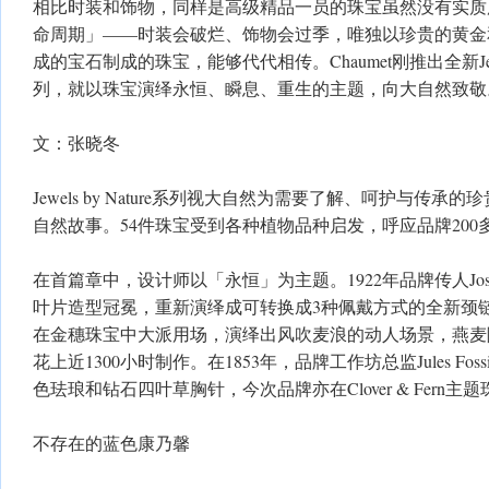
相比时装和饰物，同样是高级精品一员的珠宝虽然没有实质
命周期」——时装会破烂、饰物会过季，唯独以珍贵的黄金
成的宝石制成的珠宝，能够代代相传。Chaumet刚推出全新Jewel
列，就以珠宝演绎永恒、瞬息、重生的主题，向大自然致敬
文：张晓冬
Jewels by Nature系列视大自然为需要了解、呵护与传
自然故事。54件珠宝受到各种植物品种启发，呼应品牌20
在首篇章中，设计师以「永恒」为主题。1922年品牌传人Josep
叶片造型冠冕，重新演绎成可转换成3种佩戴方式的全新颈
在金穗珠宝中大派用场，演绎出风吹麦浪的动人场景，燕麦
花上近1300小时制作。在1853年，品牌工作坊总监Jules Fo
色珐琅和钻石四叶草胸针，今次品牌亦在Clover & Fern
不存在的蓝色康乃馨