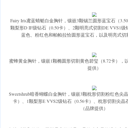
Fairy Iris鸢蓝蜻蜓白金胸针，镶嵌3颗锡兰圆形蓝宝石（3.50
颗梨形D IF级钻石（0.50卡）、2颗明亮式切割DE VVS1级钻
蓝色、粉红色和帕帕拉恰圆形蓝宝石，以及明亮式切
蜜蜂黄金胸针，镶嵌1颗椭圆形切割黄色碧玺（8.72卡）
提供）
Sweetshrub暗香蝴蝶白金胸针，镶嵌3颗枕形切割粉红色尖晶石（
卡）、1颗梨形E VVS2级钻石（0.56卡）、枕形切割
（品牌提供）