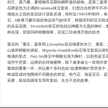
剑兰、康乃馨、夏蜡梅等花期转瞬即逝的植物，是第二篇章
品牌蓝色为主调的Carnation珠宝套装，幻想出自然界中
颈链从之前的皇冠设计汲取灵感，耗时近1500小时制作，
石，6枚康乃馨呈锯齿饰边状巧妙排开，错视排列的宝石组
的朵朵花蕾。Sweetshrub珠宝则包括以蝴蝶为主题的胸
构呈现，背面同样精雕细琢，呈现工坊淋漓尽致的技术。
最后的「重生」篇章用上Josephine皇后锺爱的木兰、鸢
山雀和蜻蜓的身影。Magnolia Grandiflora钻石珠宝套
饱满的形态，Fairy Iris珠宝中蜻蜓化身为胸针，以彩色
场空中芭蕾。品牌的吉祥物蜜蜂，除了被拿破仑一世视作君
繁殖的重要一环，所以整个系列也由7款蜜蜂胸针贯穿其中
蜂成双成对地围绕不同颜色的碧玺、电气石、海蓝宝石、蓝
采蜜，延续高级珠宝周而复始、生生不息的故事。