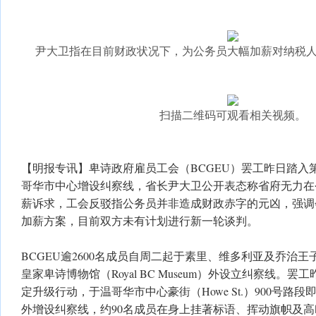
尹大卫指在目前财政状况下，为公务员大幅加薪对纳税
扫描二维码可观看相关视频。
【明报专讯】卑诗政府雇员工会（BCGEU）罢工昨日踏入
哥华市中心增设纠察线，省长尹大卫公开表态称省府无力在
薪诉求，工会反驳指公务员并非造成财政赤字的元凶，强调
加薪方案，目前双方未有计划进行新一轮谈判。
BCGEU逾2600名成员自周二起于素里、维多利亚及乔治
皇家卑诗博物馆（Royal BC Museum）外设立纠察线。
定升级行动，于温哥华市中心豪街（Howe St.）900号路
外增设纠察线，约90名成员在身上挂著标语、挥动旗帜及