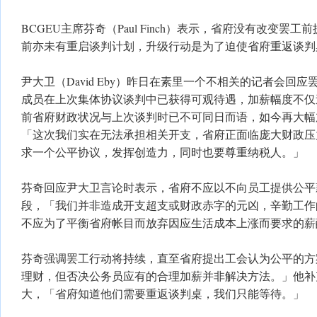
BCGEU主席芬奇（Paul Finch）表示，省府没有改变罢
前亦未有重启谈判计划，升级行动是为了迫使省府重返谈判
尹大卫（David Eby）昨日在素里一个不相关的记者会回应
成员在上次集体协议谈判中已获得可观待遇，加薪幅度不仅
前省府财政状况与上次谈判时已不可同日而语，如今再大幅
「这次我们实在无法承担相关开支，省府正面临庞大财政压
求一个公平协议，发挥创造力，同时也要尊重纳税人。」
芬奇回应尹大卫言论时表示，省府不应以不向员工提供公平
段，「我们并非造成开支超支或财政赤字的元凶，辛勤工作
不应为了平衡省府帐目而放弃因应生活成本上涨而要求的薪
芬奇强调罢工行动将持续，直至省府提出工会认为公平的方
理财，但否决公务员应有的合理加薪并非解决方法。」他补
大，「省府知道他们需要重返谈判桌，我们只能等待。」