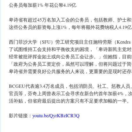
公务员每加薪1% 年花公帑4.19亿
卑诗省有超过45万名加入工会的公务员，包括教师、护士
这些公务员的薪资每上涨1%，每年将额外花费纳税人4.19
西门菲沙大学（SFU）劳工研究项目主任施特劳斯（Kendra S
了试图维持工会支持和平衡收支的困境，「卑诗新民主党对
经常被批评挥金如土或向公务员工会让步。」但她指，目前
「政府为公务员工资定价，虽然可以理解，但将问题过于简
卑诗省并需要良好公共服务的人来说，更重要的是现时还存
BCGEU代表逾3.4万名成员，包括消防员、社工、惩教人
官员等，芬奇上周曾表示工会寻求在新合约首年加薪4%，次年
活补贴，但省府最后提出的方案只有不足要求加幅的一半。
影片链接：
youtu.be/QyrKBzICR3Q