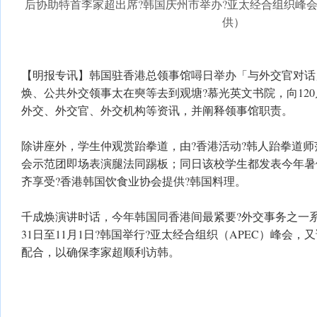
后协助特首李家超出席?韩国庆州市举办?亚太经合组织峰
供）
【明报专讯】韩国驻香港总领事馆噚日举办「与外交官对话
焕、公共外交领事太在奭等去到观塘?慕光英文书院，向12
外交、外交官、外交机构等资讯，并阐释领事馆职责。
除讲座外，学生仲观赏跆拳道，由?香港活动?韩人跆拳道师
会示范团即场表演腿法同踢板；同日该校学生都发表今年暑
齐享受?香港韩国饮食业协会提供?韩国料理。
千成焕演讲时话，今年韩国同香港间最紧要?外交事务之一系
31日至11月1日?韩国举行?亚太经合组织（APEC）峰会
配合，以确保李家超顺利访韩。