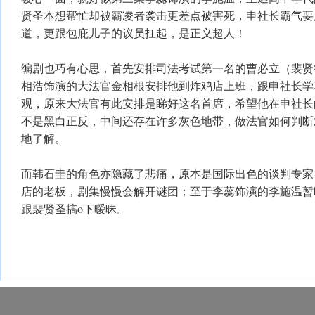
贤圣本想帮忙却被霸凌者袭击更差点被害死，申社长霸气要
道，更跟包庇儿子的议员扛起，是正义超人！
编剧也巧有心思，首先安排司法考试第一名的曹必立（裴贤
相浩饰演的大法官金相根安排他到炸鸡店上班，跟申社长学
观，原来大法官有此安排是睇好这名首席，希望他在申社长
不是黑白正反，中间还存在许多灰色地带，做法官如何判断
地了解。
而韩石圭的角色亦隐藏了悲痛，原本是国际出色的谈判专家
店的老板，剧集慢慢会解开谜团；至于李蕊饰演的李施温暂
跟裴贤圣搞o下暧昧。