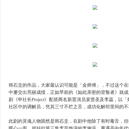
韩石圭的作品，大家最认识可能是「金师傅」，不过这个在
中屡交出亮丽成绩，正如早前的《如此亲密的背叛者》就成
剧《申社长Project》配搭两名新晋演员裴贤圣及李蕊，以
社区中的调解员，凭其三寸不烂之舌，成功化解邻里间的不
此剧的灵魂人物固然是韩石圭，在剧中他除了有时毒舌，但
暖心一面，就好似第三集李蕊饰演的李施温，重遇高中年代