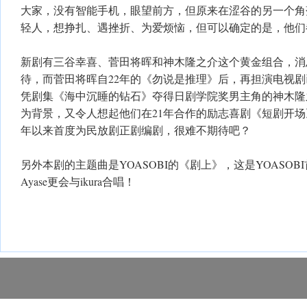
大家，没有智能手机，眼望前方，但原来在涩谷的另一个角
轻人，想挣扎、遇挫折、为爱烦恼，但可以确定的是，他们
新剧有三谷幸喜、菅田将晖和神木隆之介这个黄金组合，消
待，而菅田将晖自22年的《勿说是推理》后，再担演电视
凭剧集《海中沉睡的钻石》夺得日剧学院奖男主角的神木隆
为背景，又令人想起他们在21年合作的励志喜剧《短剧开场》
年以来首度为民放剧正剧编剧，很难不期待吧？
另外本剧的主题曲是YOASOBI的《剧上》，这是YOASO
Ayase更会与ikura合唱！