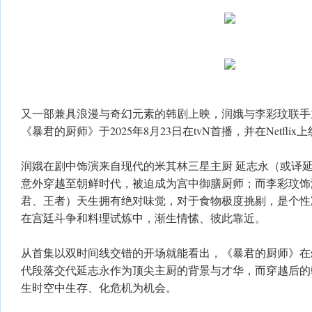
又一部兼具浪漫与奇幻元素的韩剧上映，润娥与李彩玟联手
《暴君的厨师》于2025年8月23日在tvN首播，并在Netflix
润娥在剧中饰演来自现代的米其林三星主厨 延志永（或译
意外穿越至朝鲜时代，被迫成为宫中御膳厨师；而李彩玟饰
君、王者）天生拥有绝对味觉，对于食物极度挑剔，是个性
在宫廷斗争和料理试炼中，渐生情愫、彼此靠近。
从首集以双时间线交错的开场就能看出，《暴君的厨师》在
代段落交代延志永作为顶尖主厨的背景与才华，而穿越后的
生时空中生存、化危机为机会。