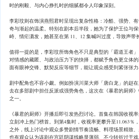
时的刚毅、与内心挣扎时的细腻都令人印象深刻。
李彩玟则在饰演燕熙君时呈现出复杂性格：冷酷、强势、有
奇与渐起的温柔。特别在剧本后半段，她为了保护王位与保
峙、情疟漘发，她甚至在第 11、12 集喊叫过度，导致声
值得一提的是，李彩玟所饰角色不只是典型的「霸道王者」
对情感的藏匿、与政治压力下的抉择，都赋予角色更立体的
面有眼神交锋、默契反应等细节，能让观众感受到紧张张力
剧中配角也不容小觑。例如扮演川菜大师「唐白龙」的赵在
去在多部剧中担任反派或强势角色，这次在《暴君的厨师》
之一。
《暴君的厨师》开播后即引发热烈讨论。首集在韩国收视率达 4.8
立刻冲上热门榜首。到第4集时，收视率更攀升至11.063
之外，线上讨论中观众多赞剧情节奏流畅、料理场景精致、
也有观众认为该剧在宫廷阴谋线略显薄弱、不少转折过于戏