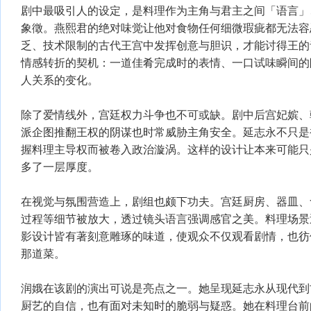
剧中最吸引人的设定，是料理作为主角与君主之间「语言」
象徵。燕熙君的绝对味觉让他对食物任何细微瑕疵都无法容
乏、技术限制的古代王宫中发挥创意与胆识，才能讨得王的
情感转折的契机：一道佳肴完成时的表情、一口试味瞬间的
人关系的变化。
除了爱情线外，宫廷权力斗争也不可或缺。剧中后宫妃嫔、
派企图推翻王权的阴谋也时常威胁主角安全。延志永不只是
握料理主导权而被卷入政治漩涡。这样的设计让本来可能只
多了一层厚度。
在视觉与氛围营造上，剧组也颇下功夫。宫廷厨房、器皿、
过程等细节被放大，透过镜头语言强调感官之美。料理场景
影设计皆有著刻意雕琢的味道，使观众不仅观看剧情，也彷
那道菜。
润娥在该剧的演出可说是亮点之一。她呈现延志永从现代到
厨艺的自信，也有面对未知时的脆弱与疑惑。她在料理台前