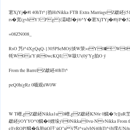
宭XjYj�#l 40hTt^}驺HrNikka FTB Extra MarriageZ虣
rs�宽(gvhY3 Pg ÿ灀峮f� ÿ6^Y�宭XjTYj�#l ÿP�52,0
=08ZN008_
RsO 艿t^4XgQqQ-}305 P$eMO ÿ掞 W荥>rY0� 
牦 W0a'Y)R0wcKQI{ W跋U\(0ÿ'Yg胉O ÿ
From the BarrelZ虣岯40hTt^
peQ 0h(gRz 0喕观úW0W
W T嶒,gZ虣岯Nikka1u 0嶒,gZ虣岯KN6r 0鱵�?e][uR
虣岯 ÿOYYO^0鱵�0娌垛ý\0Nikka0vu-NvNikka From 
e][vRQP[鱵�fk胉úQ玗` úQ"u ÿ艿t^va]ybN40hTt^ ÿb墣/UN/