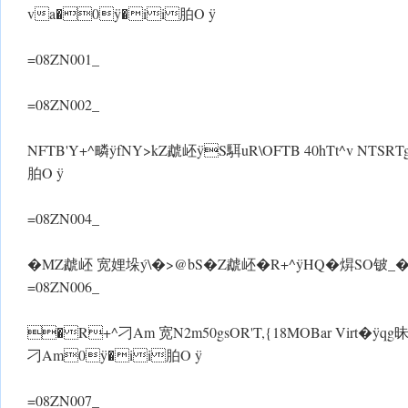
va�0ÿ�ii胉O ÿ
=08ZN001_
=08ZN002_
NFTB'Y+^疄 ÿfNY>kZ虣岯 ÿS駬uR\OFTB 40hTt^v N TSRTg_bg
胉O ÿ
=08ZN004_
�MZ虣岯 宽娌垛ý\�>@bS�Z虣岯�R+^ ÿHQ�焺SO铍_�
=08ZN006_
�R+^刁Am 宽N2m50gsOR'T,{18MOBar Virt�ÿqg昧臹c[R
刁Am0ÿ�ii胉O ÿ
=08ZN007_