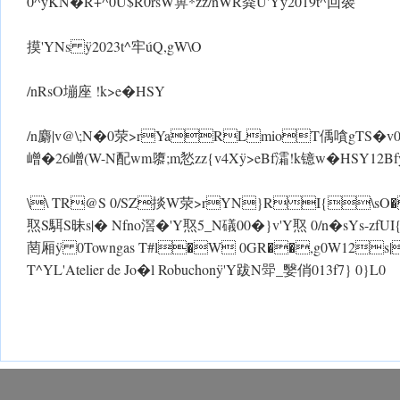
0^yKN�R+^ 0U$R0rs W箅*zz/n WR粪U'Yý2019t^回袈
摸'YNs ÿ2023t^牢úQ,gW\O
/nRsO塴座 !k>e�HSY
/n麝|v@\;N�0荥>rYaRLmioT偊嗿gTS�v 0/n
嶒�26嶒(W-N配wm隳;m悐zz{v4X ÿ>eBf灀!k镱w�HSY12Bfÿ 0
\\ TR@S 0/SZ掞 W荥>rYN}RI{\sO�ÿ 0粪
焣S駬S昧s|� Nfno滘�'Y焣5_N礒0 0�}v'Y焣 0/n�sYs-zf
菵厢ÿ 0Towngas T#l�W 0GR��,g0W12s
T^YL'Atelier de Jo�l Robuchon ÿ'Y跋N斝_嫛俏 013f7} 0}L0