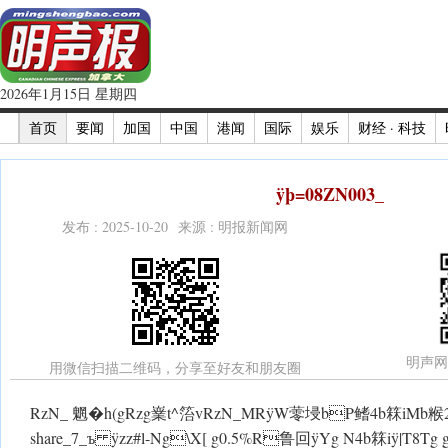
2026年1月15日 星期四
首页
要闻
加国
中国
港闻
国际
娱乐
财经 · 科技
ÿþ=08ZN003_
发布 : 2025-10-20 来源 : 明报新闻网
明声网
用微信扫描二维码，分享至好友和朋友圈
RzN_ 魍�h(gRzg嶪t^箈vRzN_MR ÿW蕶埐bP鳍4b箖iMb糇2
share_7_ъ ÿzz#l-Ng\X[ g0.5%R鲁回 ÿYg N4b箖i ÿ|T8Tg 