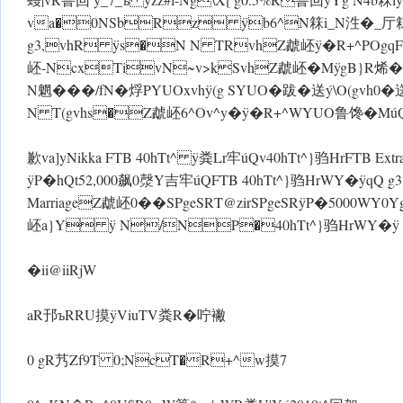
va�0NSbRz ÿb6^N箖i_N泩�_厅箖
g3,vhR ÿs�N N TRvhZ虣岯 ÿ�R+^POgqFTBM
岯-NcxTivN~v>kSvhZ虣岯�M ÿgB}R烯�eQ(uN
N魍���/fN�烰PYUOxvh ÿ(g SYUO�跋�送ý\O(gvh0
N T(gvhs�Z虣岯6^Ov^y� ÿ�R+^WYUO鲁馋�Mú
歉va]yNikka FTB 40hTt^ ÿ粪Lr牢úQv40hTt^}驺HrFTB Ext
ÿP�hQt52,000飙0漀Y吉牢úQFTB 40hTt^}驺HrWY� ÿqQ g
MarriageZ虣岯0��SPgeSRT@zirSPgeSR ÿP�5000WY0
岯a}Y ÿ N/NP�40hTt^}驺HrWY�ÿ
�ii@iiRjW
aR邘ъRRU摸 ÿViuTV粪R�咛襒
0 gR艿Zf9T 0;NcT�R+^w摸7