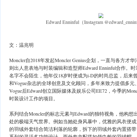
Edward Enninful（Instagram @edward_enn
文：温兆明
Moncler自2018年发起Moncler Genius企划，一直与
则出人意表地与时装编辑和造型师Edward Enninful合作。时装迷对
名字不会陌生，他年仅18岁时便成为i-D的时尚总监，后来曾
和Vogue杂志的全球创意及文化顾问，多年来致力提倡多
Vogue后Edward创立国际媒体及娱乐公司EE72，今季的Moncl
时装设计工作的项目。
系列结合Moncler的标志元素与Edward的独特视角，他
处的极端天气世界。例如当她处身风暴中，优雅的风衣便成
的羽绒外套结合简洁利落的轮廓，拆下的羽绒外套内置搭带
系列的灵活多功能设计，而外套亦配搭如领巾般的羽绒帽。