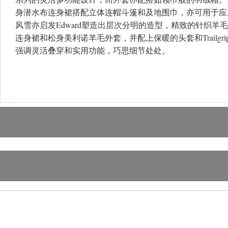
身潜水布连身裙搭配立体连帽斗篷和及地围巾，亦可用于应
风雪亦启发Edward塑造出层次分明的造型，精致的针织羊
连身裙和松身美利诺羊毛外套，并配上保暖的头套和Trailgrip
强调灵活叠穿和实用功能，巧思细节处处。