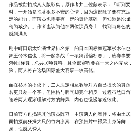
作品被翻拍成真人版影集，原作者井上佐藤表示：「听到要
时，一开始是抱著很多不安的心情，因为这部除了要有充足
定的能力，而演员也需要有一定的舞蹈基础，但知道是Netfl
稍为减少。」作者也认为他在两位演员身上，找到与角色的
感到满意。
剧中町田启太饰演世界排名第二的日本国标舞冠军杉木信也
舞王铃木信也，将一起参战「十项舞蹈锦标赛」，该赛事要
5种国标舞，总共10项舞科，且全部赛程要在一天之内完成
验，两人将在这场国际盛大赛事一较高低。
而在杉木的提议下，二人决定相互教导对方自己擅长的舞蹈
名更只差一个字，但性格与脾气却完全相反，过程虽然口角
随著两人逐渐理解对方的舞风，内心也慢慢靠近彼此。
日前官方也揭晓其他演员阵容，主演两人的舞伴，将由土居
而拍摄前狂操大只的竹内凉真，在预告片中裸露上身练舞，
身，性感又诱人。