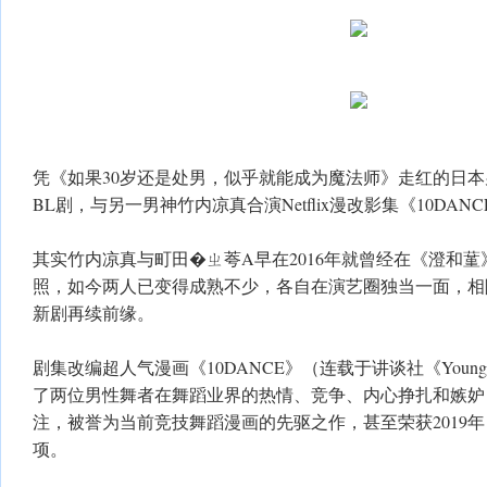
凭《如果30岁还是处男，似乎就能成为魔法师》走红的日
BL剧，与另一男神竹内凉真合演Netflix漫改影集《10DAN
其实竹内凉真与町田�ㄓ荂A早在2016年就曾经在《澄和
照，如今两人已变得成熟不少，各自在演艺圈独当一面，相
新剧再续前缘。
剧集改编超人气漫画《10DANCE》（连载于讲谈社《Young 
了两位男性舞者在舞蹈业界的热情、竞争、内心挣扎和嫉妒
注，被誉为当前竞技舞蹈漫画的先驱之作，甚至荣获2019年
项。