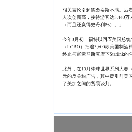
相关言论引起德桑蒂斯不满。后
人次创新高，接待游客达3,44
（而且还赢得史丹利杯）。」
今年3月初，福特以回应美国总
（LCBO）把逾3,600款美国
终止与富豪马斯克旗下Starli
此外，在10月棒球世界系列大赛（W
元的反关税广告，其中援引前美
了美加之间的贸易谈判。