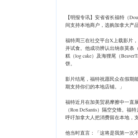
【明报专讯】安省省长福特（Dou
间支持本地商户，选购加拿大产
福特周三在社交平台X上载影片
并试食。他成功辨认出纳奈莫条（Nanai
糕（log cake）及海狸尾（BeaverT
饼。
影片结尾，福特祝愿民众在假期
期支持你们的本地店铺。」
福特近月在加美贸易摩擦中一直
（Ron DeSantis）隔空交
呼吁加拿大人把消费留在本地，
他当时直言：「这将是我第一次