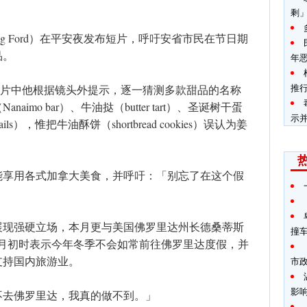
剩
g Ford）在平安夜发布短片，呼吁安省市民在节日期
品。
年
推
，片中他根据镜头外提示，逐一猜测多款甜品的名称
mo bar）、牛油挞（butter tart）、圣诞树干蛋
示
ails），惟把牛油酥饼（shortbread cookies）误认为姜
能享用各式加拿大美食，并呼吁：「别忘了在这个假
展现强硬立场，本月更与美国佛罗里达州长德桑蒂斯
撞
锋。福特月初时表示今年冬季不会如常前往佛罗里达度假，并
支持国内旅游业。
市
影
不去佛罗里达，我真的做不到。」