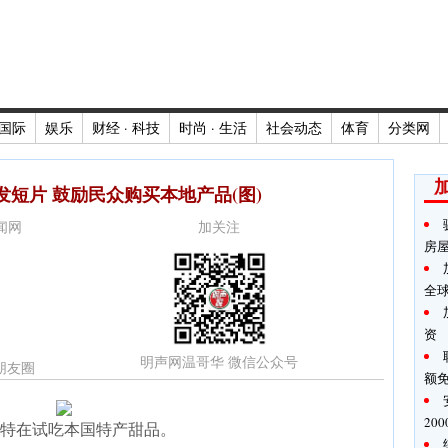
国际
娱乐
财经 · 科技
时尚 · 生活
社会动态
体育
分类网
短片 鼓励民众购买本地产品(图)
新闻网
加关注
房
全
资
明声网温哥华 微信公众号
朋友圈
额
20
特在试吃本国特产甜品。