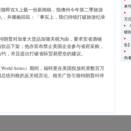
来
者随即在X上载一份新闻稿，指佛州今年第二季旅游
0万人，并揶揄回应：「事实上，我们持续打破旅游纪录
万
锁
统特朗普对加拿大货品加徵关税为由，要求安省酒铺
告】
制酒精饮品下架；他亦宣布禁止美国企业参与省府采购，
nk的合约，并且提出打破省际贸易壁垒的建议。
伤
orld Series）期间，福特更在美国投放耗资数百万
国总统列根的反关税言论。相关广告引致特朗普叫停