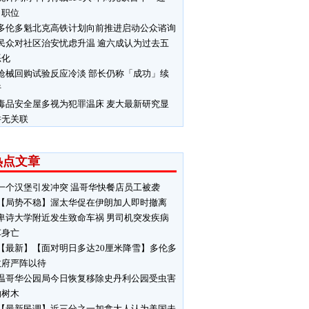
」职位
多伦多魁北克高铁计划向前推进启动公众谘询
民众对社区治安忧虑升温 逾六成认为过去五
恶化
枪械回购试验反应冷淡 部长仍称「成功」续
行
毒品安全屋多视为犯罪温床 麦大最新研究显
并无关联
热点文章
一个汉堡引发冲突 温哥华快餐店员工被袭
【局势不稳】渥太华促在伊朗加人即时撤离
卑诗大学附近发生致命车祸 男司机突发疾病
车身亡
【最新】【面对明日多达20厘米降雪】多伦多
政府严阵以待
温哥华公园局今日恢复移除史丹利公园受虫害
响树木
【最新民调】近三分之一加拿大人认为美国未