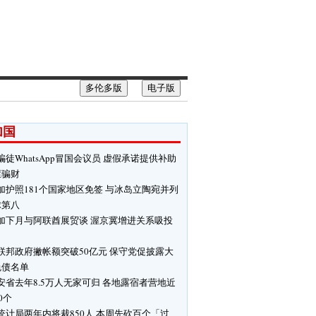
多伦多版
电子版
加国
骗徒WhatsApp冒国会议员 虚假承诺提供补助
屋骗财
加护照181个国家地区免签 与冰岛立陶宛并列
球第八
加下月与阿联酋展贸谈 渥京冀增进关系吸投
联邦政府撇帐额突破50亿元 保守党促披露大
免债名单
安省去年8.5万人无家可归 各地露宿者营地近
00个
统计局两年内将裁850人 本周先砍百个「过