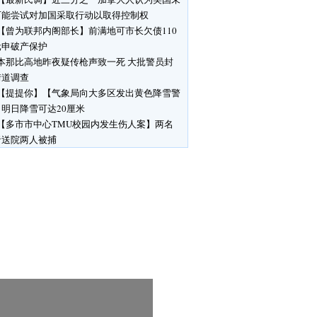
可能尝试对加国采取行动以取得控制权
【曾为联邦内阁部长】前满地可市长欠债110
元申破产保护
本那比高地昨夜疑传枪声致一死 大批警员封
街道调查
【提提你】【气象局向大多区发出黄色降雪警
明日降雪可达20厘米
【多市市中心TMU校园内发生伤人案】两名
者送院两人被捕