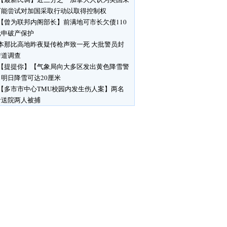
可能尝试对加国采取行动以取得控制权
【曾为联邦内阁部长】前满地可市长欠债110
元申破产保护
本那比高地昨夜疑传枪声致一死 大批警员封
街道调查
【提提你】【气象局向大多区发出黄色降雪警
明日降雪可达20厘米
【多市市中心TMU校园内发生伤人案】两名
者送院两人被捕