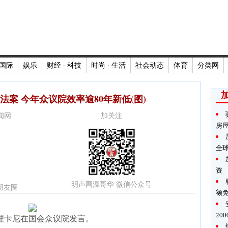
国际
娱乐
财经 · 科技
时尚 · 生活
社会动态
体育
分类网
项法案 今年众议院效率逾80年新低(图)
新闻网
加关注
房
全
资
明声网温哥华 微信公众号
朋友圈
额
20
理卡尼在国会众议院发言。