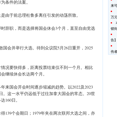
作为条件的法案。
来
上是由于前总理杜鲁多离任引发的动荡所致。
万
即时辞职，而是选择将国会休会3个月，直至自由党选
锁
告】
散国会并举行大选。待到众议院5月26日重开，2025
伤
常情况要快得多，距离投票结束仅不到一个月。相比
，国会继续休会长达两个月。
来国会开会时间逐步缩减的趋势。以2022及2023
2日。这一水平仍远低于过往加拿大国会的常态。20世
达160日。
录得139个会期日；1979年夹在两次联邦大选之间，亦