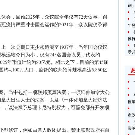
剩
休会，回顾2025年，众议院全年仅有72天议事，创
新冠疫情严重冲击国会运作的2021年，众议院仍录得
年
推
上一次会期日更少须追溯至1937年，当年国会仅议
示
规模远较今日为小，仅有245名国会议员，代表约
2025年币值计约为80亿元。相比之下，目前的第45届
约4,100万人口，监督的联邦预算规模高达5,860亿
项法案。当中包括一项联邦预算法案；一项延伸加拿大公
加拿大出生人士的法案；以及《一体化加拿大经济法
撞
nomy Act），该法赋予总理卡尼特别权力，可豁免部分开发项
市
影
或小型修订，例如由魁人政团提出、禁止联邦政府在自