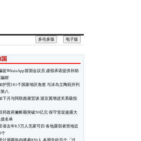
多伦多版
电子版
加国
骗徒WhatsApp冒国会议员 虚假承诺提供补助
屋骗财
加护照181个国家地区免签 与冰岛立陶宛并列
球第八
加下月与阿联酋展贸谈 渥京冀增进关系吸投
联邦政府撇帐额突破50亿元 保守党促披露大
免债名单
安省去年8.5万人无家可归 各地露宿者营地近
00个
统计局两年内将裁850人 本周先砍百个「过