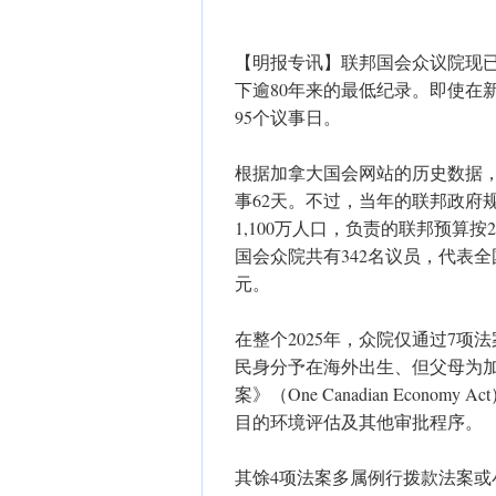
【明报专讯】联邦国会众议院现已
下逾80年来的最低纪录。即使在
95个议事日。
根据加拿大国会网站的历史数据，
事62天。不过，当年的联邦政府
1,100万人口，负责的联邦预算按
国会众院共有342名议员，代表全国
元。
在整个2025年，众院仅通过7
民身分予在海外出生、但父母为
案》（One Canadian Eco
目的环境评估及其他审批程序。
其馀4项法案多属例行拨款法案