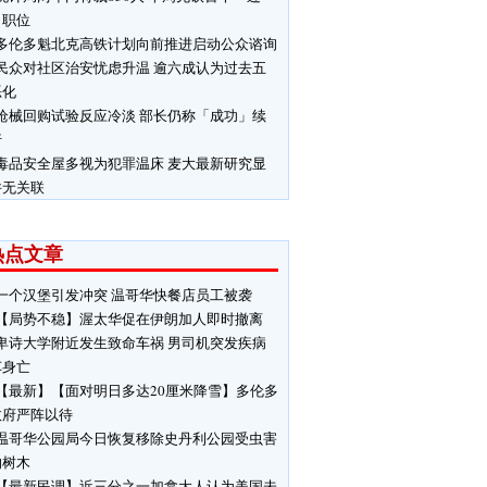
」职位
多伦多魁北克高铁计划向前推进启动公众谘询
民众对社区治安忧虑升温 逾六成认为过去五
恶化
枪械回购试验反应冷淡 部长仍称「成功」续
行
毒品安全屋多视为犯罪温床 麦大最新研究显
并无关联
热点文章
一个汉堡引发冲突 温哥华快餐店员工被袭
【局势不稳】渥太华促在伊朗加人即时撤离
卑诗大学附近发生致命车祸 男司机突发疾病
车身亡
【最新】【面对明日多达20厘米降雪】多伦多
政府严阵以待
温哥华公园局今日恢复移除史丹利公园受虫害
响树木
【最新民调】近三分之一加拿大人认为美国未