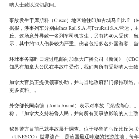
响人士致以深切慰问。
事故发生于库斯科（Cusco）地区通往印加古城马丘比丘（Mach
据报，涉事列车分别由Inca Rail S.A.与PeruRail S.A
丘。这场意外导致一名列车司机丧生，另有约40人受伤。
示，其中约20人伤势较为严重。伤者包括多名外国游客，
环球事务部昨日透过电邮向加拿大广播公司《新闻》（CBC 
知悉有加拿大公民在事故中受伤，我们向所有受影响人士致
加拿大官员正提供领事协助，并与当地政府部门保持联络。
更多资料」。
外交部长阿南德（Anita Anand）表示对事故「深感痛心
称，「加拿大支持秘鲁人民，并向所有受事故影响的人士致
秘鲁警方目前已就事故展开调查。位于秘鲁的马丘比丘为联
（UNESCO）世界遗产，是该国最迂唪迎的旅游胜地，每