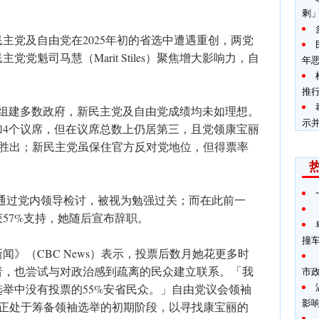
剩
主党及自由党在2025年初的省选中遭遇重创，两党
党魁司马慧（Marit Stiles）聚焦增大影响力，自
年
推
度组建多数政府，新民主党及自由党成绩均未如理想。
示
加4个议席，但在议席总数上仍居第三，且党领康宝丽
能在其选区胜出；新民主党虽保住官方反对党地位，但得票率
率通过党内领导检讨，被视为勉强过关；而在此前一
57%支持，她随后宣布辞职。
撞
》（CBC News）表示，投票后数月她花更多时
者，也尝试与对政治感到疏离的民众建立联系。「我
市
举中没有投票的55%安省民众。」自由党议会领袖
影
示，该党正处于筹备领袖选举的初期阶段，以寻找康宝丽的