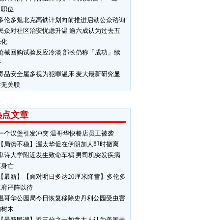
」职位
多伦多魁北克高铁计划向前推进启动公众谘询
民众对社区治安忧虑升温 逾六成认为过去五
恶化
枪械回购试验反应冷淡 部长仍称「成功」续
行
毒品安全屋多视为犯罪温床 麦大最新研究显
并无关联
热点文章
一个汉堡引发冲突 温哥华快餐店员工被袭
【局势不稳】渥太华促在伊朗加人即时撤离
卑诗大学附近发生致命车祸 男司机突发疾病
车身亡
【最新】【面对明日多达20厘米降雪】多伦多
政府严阵以待
温哥华公园局今日恢复移除史丹利公园受虫害
响树木
【最新民调】近三分之一加拿大人认为美国未