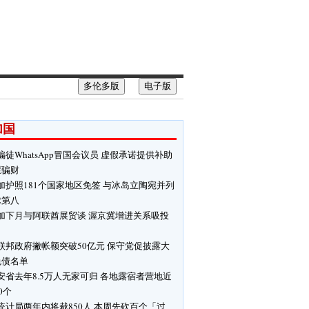
多伦多版
电子版
加国
骗徒WhatsApp冒国会议员 虚假承诺提供补助
屋骗财
加护照181个国家地区免签 与冰岛立陶宛并列
球第八
加下月与阿联酋展贸谈 渥京冀增进关系吸投
联邦政府撇帐额突破50亿元 保守党促披露大
免债名单
安省去年8.5万人无家可归 各地露宿者营地近
00个
统计局两年内将裁850人 本周先砍百个「过