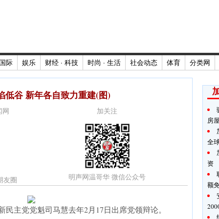
国际
娱乐
财经 · 科技
时尚 · 生活
社会动态
体育
分类网
低谷 新年各自致力重建(图)
新闻网
加关注
房
全
资
明声网温哥华 微信公众号
朋友圈
额
20
新民主党党魁司马慧去年2月17日出席党领辩论。