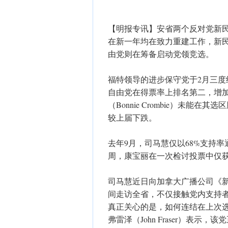
【明报专讯】安省两个反对党新民
在新一年均在致力重建工作，新民主党
由党则在筹备启动党领竞选。
福特领导的进步保守党于2月三
自由党在得票率上排名第二，增
（Bonnie Crombie）未
较上届下跌。
去年9月，司马慧仅以68%支持
周，康宝丽在一次检讨投票中仅获
司马慧近日向加拿大广播公司《新闻
间走访全省，不仅接触党内支持
真正关心的是，如何连结在上次选
弗雷泽（John Fraser）表