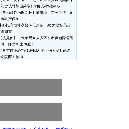
可能尝试对加国采取行动以取得控制权
【曾为联邦内阁部长】前满地可市长欠债110
元申破产保护
本那比高地昨夜疑传枪声致一死 大批警员封
街道调查
【提提你】【气象局向大多区发出黄色降雪警
明日降雪可达20厘米
【多市市中心TMU校园内发生伤人案】两名
者送院两人被捕