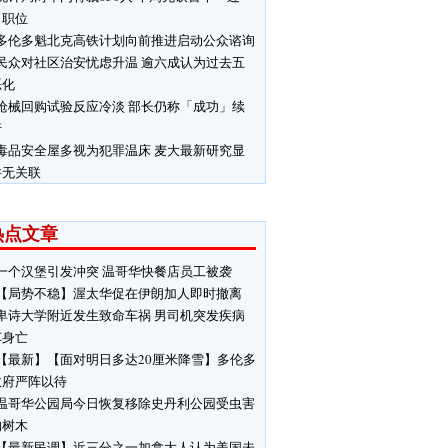
」职位
多伦多魁北克高铁计划向前推进启动公众谘询
民众对社区治安忧虑升温 逾六成认为过去五
恶化
枪械回购试验反应冷淡 部长仍称「成功」续
行
毒品安全屋多视为犯罪温床 麦大最新研究显
并无关联
热点文章
一个汉堡引发冲突 温哥华快餐店员工被袭
【局势不稳】渥太华促在伊朗加人即时撤离
卑诗大学附近发生致命车祸 男司机突发疾病
车身亡
【最新】【面对明日多达20厘米降雪】多伦多
政府严阵以待
温哥华公园局今日恢复移除史丹利公园受虫害
响树木
【最新民调】近三分之一加拿大人认为美国未