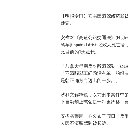
【明报专讯】安省因酒驾或药驾
裁定。
安省对《高速公路交通法》(Highway
驾车(impaired driving
比目前的3天延长。
「加拿大母亲反对醉酒驾驶」(MADD Ca
「不清醒驾车问题没有单一的解
是朝正确方向迈出的一步。」
沙利文解释说，以前刑事案件中
下自动禁止驾驶是一种更严格、
安省省警周一亦公布了假日「反醉驾行动
人因不清醒驾驶被起诉。