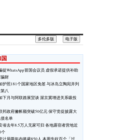
多伦多版
电子版
加国
骗徒WhatsApp冒国会议员 虚假承诺提供补助
屋骗财
加护照181个国家地区免签 与冰岛立陶宛并列
球第八
加下月与阿联酋展贸谈 渥京冀增进关系吸投
联邦政府撇帐额突破50亿元 保守党促披露大
免债名单
安省去年8.5万人无家可归 各地露宿者营地近
00个
统计局两年内将裁850人 本周先砍百个「过