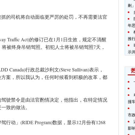
剩
被抓的司机将自动面临更严厉的处罚，不再需要法官
年
推
 Traffic Act)的修订已在1月1日生效，规定不清醒
)致人死亡者，将被终身吊销驾照。初犯人士将被吊销驾照7天，
示
nada)行政总裁沙利文(Steve Sullivan)表示，
决方案，所以我认为，任何时候看到积极的改革，都
的驾驶禁令是由法官酌情决定，他指出，在特定情况
撞
更一致的做法。
市
」(RIDE Program)数据，显示12月份有1268
影