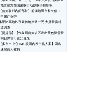
可能尝试对加国采取行动以取得控制权
【曾为联邦内阁部长】前满地可市长欠债110
元申破产保护
本那比高地昨夜疑传枪声致一死 大批警员封
街道调查
【提提你】【气象局向大多区发出黄色降雪警
明日降雪可达20厘米
【多市市中心TMU校园内发生伤人案】两名
者送院两人被捕