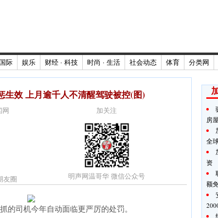
国际
娱乐
财经 · 科技
时尚 · 生活
社会动态
体育
分类网
生效 上月逾千人不清醒驾驶被控(图)
新闻网
加关注
房
全
资
明声网温哥华 微信公众号
朋友圈
额
20
抓的司机今年自动面临更严厉的处罚。