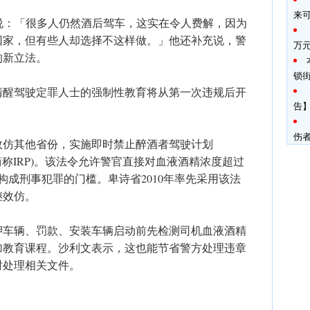
来
gers)说：「很多人仍然酒后驾车，这实在令人费解，因为
回家，但有些人却选择不这样做。」他还补充说，警
万
的新立法。
锁
清醒驾驶定罪人士的强制性教育将从第一次违规后开
告】
伤
效仿其他省份，实施即时禁止醉酒者驾驶计划
ohibition，简称IRP)。该法令允许警官直接对血液酒精浓度超过
8是构成刑事犯罪的门槛。卑诗省2010年率先采用该法
继效仿。
押车辆、罚款、安装车辆启动前先检测司机血液酒精
加教育课程。沙利文表示，这也能节省警方处理违章
时处理相关文件。