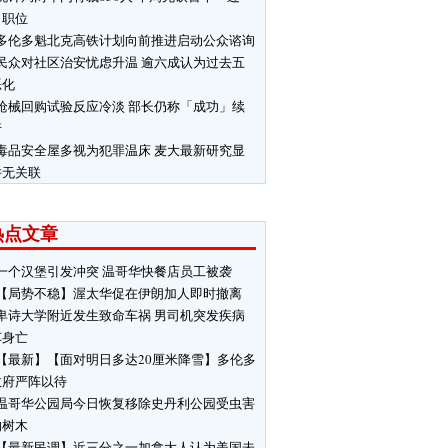
」职位
多伦多魁北克高铁计划向前推进启动公众谘询
民众对社区治安忧虑升温 逾六成认为过去五
恶化
枪械回购试验反应冷淡 部长仍称「成功」续
行
毒品安全屋多视为犯罪温床 麦大最新研究显
并无关联
热点文章
一个汉堡引发冲突 温哥华快餐店员工被袭
【局势不稳】渥太华促在伊朗加人即时撤离
卑诗大学附近发生致命车祸 男司机突发疾病
车身亡
【最新】【面对明日多达20厘米降雪】多伦多
政府严阵以待
温哥华公园局今日恢复移除史丹利公园受虫害
响树木
【最新民调】近三分之一加拿大人认为美国未