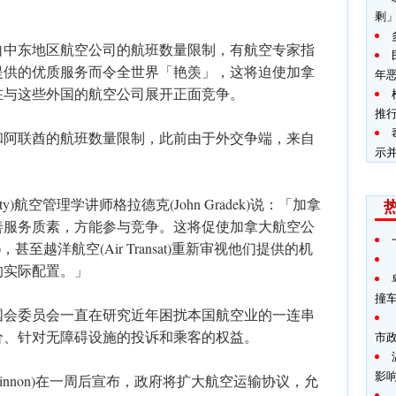
剩
自中东地区航空公司的航班数量限制，有航空专家指
提供的优质服务而令全世界「艳羡」，这将迫使加拿
年
在与这些外国的航空公司展开正面竞争。
推
和阿联酋的航班数量限制，此前由于外交争端，来自
示
。
sity)航空管理学讲师格拉德克(John Gradek)说：「加拿
善服务质素，方能参与竞争。这将促使加拿大航空公
tJet)，甚至越洋航空(Air Transat)重新审视他们提供的机
的实际配置。」
撞
国会委员会一直在研究近年困扰本国航空业的一连串
价、针对无障碍设施的投诉和乘客的权益。
市
影
acKinnon)在一周后宣布，政府将扩大航空运输协议，允