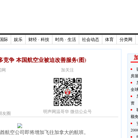
国际
娱乐
财经 · 科技
时尚 · 生活
社会动态
体育
分类网
竞争 本国航空业被迫改善服务(图)
新闻网
加关注
房
全
资
明声网温哥华 微信公众号
朋友圈
额
20
酋航空公司即将增加飞往加拿大的航班。