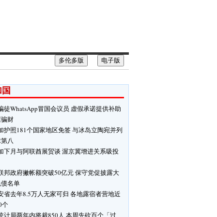
多伦多版
电子版
加国
骗徒WhatsApp冒国会议员 虚假承诺提供补助
屋骗财
加护照181个国家地区免签 与冰岛立陶宛并列
球第八
加下月与阿联酋展贸谈 渥京冀增进关系吸投
联邦政府撇帐额突破50亿元 保守党促披露大
免债名单
安省去年8.5万人无家可归 各地露宿者营地近
00个
统计局两年内将裁850人 本周先砍百个「过