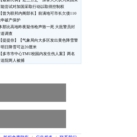
可能尝试对加国采取行动以取得控制权
【曾为联邦内阁部长】前满地可市长欠债110
元申破产保护
本那比高地昨夜疑传枪声致一死 大批警员封
街道调查
【提提你】【气象局向大多区发出黄色降雪警
明日降雪可达20厘米
【多市市中心TMU校园内发生伤人案】两名
者送院两人被捕