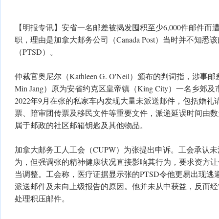
【明报专讯】安省一名邮差被揭发囤积至少6,000件邮件而
职，理由是加拿大邮务公司（Canada Post）当时并不知
（PTSD）。
仲裁官奥尼尔（Kathleen G. O'Neil）颁布的判词指，涉
Min Jang）原为安省约克区皇帝镇（King City）一名
2022年9月在张的私家车内发现大量未派送邮件，包括婚
票、陪审团传票及移民文件等重要文件，派递延误时间由数
属于邮政的社区邮箱钥匙及其他物品。
加拿大邮务工人工会（CUPW）为张提出申诉。工会承认
为，但强调张的精神健康状况直接影响其行为，要求资方让
当调整。工会称，医疗证据显示张的PTSD令他更易出现逃
派送邮件及未向上级报告的原因。他并未从中获益，反而经
处理积压邮件。