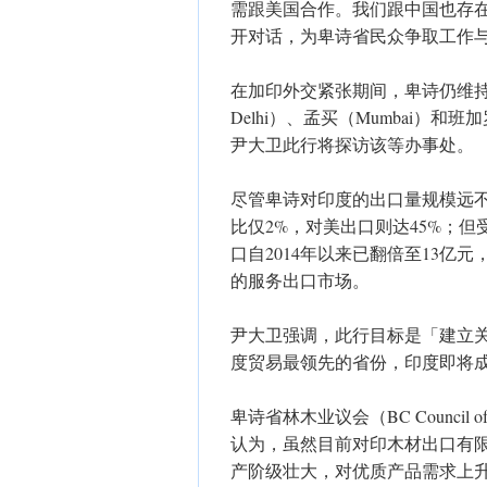
需跟美国合作。我们跟中国也存
开对话，为卑诗省民众争取工作
在加印外交紧张期间，卑诗仍维持其在
Delhi）、孟买（Mumbai）和
尹大卫此行将探访该等办事处。
尽管卑诗对印度的出口量规模远不
比仅2%，对美出口则达45%；
口自2014年以来已翻倍至13
的服务出口市场。
尹大卫强调，此行目标是「建立
度贸易最领先的省份，印度即将
卑诗省林木业议会（BC Council of F
认为，虽然目前对印木材出口有
产阶级壮大，对优质产品需求上