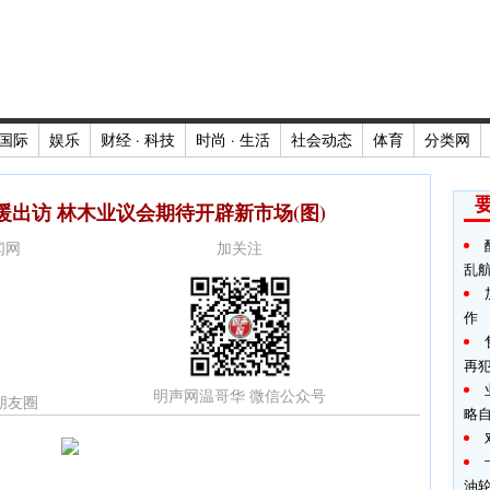
国际
娱乐
财经 · 科技
时尚 · 生活
社会动态
体育
分类网
出访 林木业议会期待开辟新市场(图)
新闻网
加关注
乱
作
再
明声网温哥华 微信公众号
朋友圈
略
油