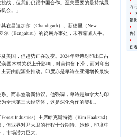
在挑战，但我们仍跟中国合作。至关重要的是持续展
万
与机会。」
锁
昌迪加尔（Chandigarh）、新德里（New
班加罗尔（Bengaluru）的贸易办事处，未有缩减人手。
告】
伤
及美国，但趋势正在改变。2024年卑诗对印出口占
但受美国木材关税上升影响，对美销售下滑，而对印出
亿元，主要由能源业推动。印度亦是卑诗在亚洲增长最快
关系」而非签署新协议。他强调，卑诗是加拿大与印
成为全球第三大经济体，这是深化合作的契机。
orest Industries）主席哈克斯特德（Kim Haakstad）
限，但业界对尹大卫的行程十分期待。她称，印度中
升，市场潜力巨大。