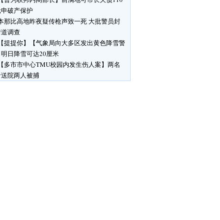
元申破产保护
本那比高地昨夜疑传枪声致一死 大批警员封
街道调查
【提提你】【气象局向大多区发出黄色降雪警
明日降雪可达20厘米
【多市市中心TMU校园内发生伤人案】两名
者送院两人被捕