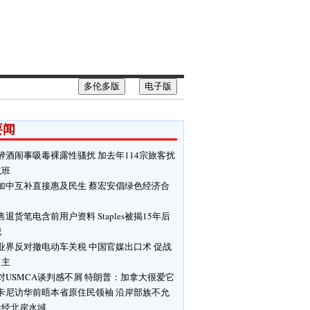
多伦多版
电子版
要闻
醉酒闹事吸毒裸露性骚扰 加去年114宗旅客扰
航班
加中互补直接惠及民生 蔡宏安倡绿色经济合
售退货笔电含前用户资料 Staples被揭15年后
犯
业界反对撤电动车关税 中国官媒出口术 促战
自主
对USMCA谈判感不屑 特朗普：加拿大很爱它
卡尼访华前晤本省原住民领袖 沿岸部族不允
轮经北岸水域