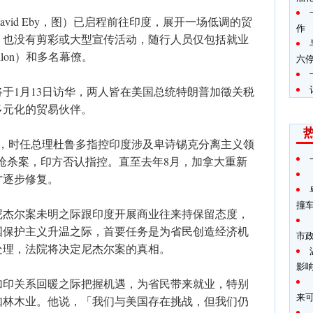
vid Eby，图）已启程前往印度，展开一场低调的贸
作
，也没有剪彩或大型宣传活动，随行人员仅包括就业
hlon）和多名幕僚。
六
于1月13日访华，两人皆在美国总统特朗普加徵关税
多元化的贸易伙伴。
低谷，时任总理杜鲁多指控印度涉及卑诗锡克分离主义领
Nijjar）枪杀案，印方否认指控。直至去年8月，加拿大重新
才逐步修复。
撞
尼杰尔案未明之际跟印度开展商业往来持保留态度，
国保护主义升温之际，首要任务是为省民创造经济机
市
处理，法院将决定尼杰尔案的真相。
影
加印关系回暖之际把握机遇，为省民带来就业，特别
来
如林木业。他说，「我们与美国存在挑战，但我们仍