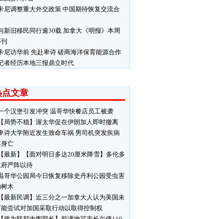
卡尼调整重大外交政策 中国期待恢复交流合
与新旧移民同行逾30载 加拿大《明报》本周
停刊
卡尼访华前 先赴卑诗 磋商海洋保育能源合作
记者经历本地三报鼎立时代
热点文章
一个汉堡引发冲突 温哥华快餐店员工被袭
【局势不稳】渥太华促在伊朗加人即时撤离
卑诗大学附近发生致命车祸 男司机突发疾病
车身亡
【最新】【面对明日多达20厘米降雪】多伦多
政府严阵以待
温哥华公园局今日恢复移除史丹利公园受虫害
响树木
【最新民调】近三分之一加拿大人认为美国未
可能尝试对加国采取行动以取得控制权
【曾为联邦内阁部长】前满地可市长欠债110