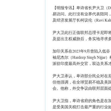
【明报专讯】卑诗省长尹大卫（Da
易访问。此行没有业界代表陪同
及经济发展厅长柯议伦（Ravi Ka
尹大卫此行正值联邦总理卡尼即将
及提出主权威胁后，务实地寻求
加印关系在2023年9月曾陷入
袖尼杰尔（Hardeep Singh 
派驻印度最高外交官，双边关系
尹大卫承认，卑诗部分民众对在
但他强调，在全球贸易不稳及美
会。他称，外交争议由联邦层面
尹大卫指，卑诗省府的角色是在
是受美国关税打击最严重的行业