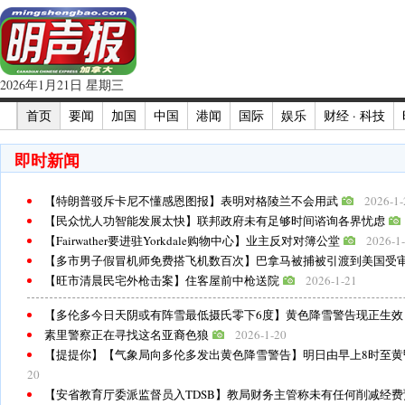
2026年1月21日 星期三
首页
要闻
加国
中国
港闻
国际
娱乐
财经 · 科技
即时新闻
【特朗普驳斥卡尼不懂感恩图报】表明对格陵兰不会用武
2026-1-
【民众忧人功智能发展太快】联邦政府未有足够时间谘询各界忧虑
【Fairwather要进驻Yorkdale购物中心】业主反对对簿公堂
2026-1
【多市男子假冒机师免费搭飞机数百次】巴拿马被捕被引渡到美国受
【旺市清晨民宅外枪击案】住客屋前中枪送院
2026-1-21
【多伦多今日天阴或有阵雪最低摄氏零下6度】黄色降雪警告现正生效
素里警察正在寻找这名亚裔色狼
2026-1-20
【提提你】【气象局向多伦多发出黄色降雪警告】明日由早上8时至黄昏
20
【安省教育厅委派监督员入TDSB】教局财务主管称未有任何削减经