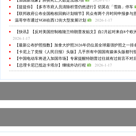
【加国新现象】肺炎死亡人数是流感5倍
2026-1-17
【提提你】【多市市府人员清除积雪仍然进行】切莫在「雪路」停车
【联邦政府公布全国枪枝回购计划细节】民众有两个月时间申报参与
温哥华市通过VGH在西12街大型发展计划
2026-1-17
【快讯】【反对美国控制格陵兰特朗普发贴文】自2月起对来自8个欧洲
2026-1-17
【最新公布护照指数】加拿大护照2026年仍位居全球最强护照之一排
【卡尼上了党报《人民日报》头版】几乎所有中国国有媒体头版都刊
【中国电动车将进入加国市场】专家提醒特朗普过往就有过前言不对
【总理卡尼已抵达卡塔尔】继续外访行程
2026-1-17