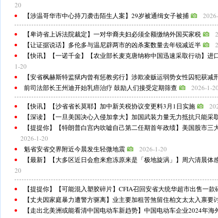
20
【涉温哥华市中心持刀袭击陌生人案】29岁被通缉女子被捕
2026
【卑诗省上诉法院裁定】一对华裔夫妇必须全额缴纳外国买家税
【让证据说话】多伦多与温尼辟两市的凶杀案数量去年锐减近半
【快讯】【一诺千金】【农业部长麦克唐纳称中国迅速采取行动】进
1-20
【安省枫赫斯特监狱内曾有惩教劣行】涉欺凌贩运弱势女性囚犯获减
前司法部长王州迪开始乳癌治疗 鼓励人们接受定期筛查
2026-1-2
【快讯】【沙省省长莫耶】加中新关税协议变更料3月1日实施
20
【深读】【一旦美国决心入侵加拿大】加国武装力量无力抵抗只能采
【提提你】【特朗普白宫内吹嘘自己第二任期首年政绩】美国股市三大
2026-1-20
魁省安省交界附近今晨发生轻微地震
2026-1-20
【最新】【大多区近日会愈来愈冻原来是「极地旋涡」】周六清晨体感
20
【提提你】【可能混入塑胶碎片】CFIA召回安省大统华超市出售一款
【丈夫因家庭暴力遭警方驱离】业主要加租苦煞留住柏文太太入禀要
【走出北美洲或能看清中国电动车新趋势】中国电动车企业2024年海