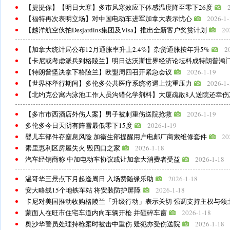
【提提你】【明日大寒】多市风寒效应下体感温度降至零下26度
【福特再次表明立场】对中国电动车进军加拿大表示忧心
2026-1-
【越洋航空伙拍Desjardins集团及Visa】推出全新客户奖赏计划
20
【加拿大统计局公布12月通胀率升上2.4%】杂货通胀按年升5%
2
【卡尼或考虑派兵到格陵兰】明日达沃斯世界经济论坛料成特朗普鸿
【特朗普坚决拿下格陵兰】欧盟周四召开紧急会议
2026-1-19
【世界杯举行期间】多伦多公共医疗系统将遇上沈重压力
2026-1-
【北约克公寓内泳池工作人员沟错化学剂料】大厦疏散8人送院还幸伤
【多市市西酒店外伤人案】男子被刺重伤送院抢救
2026-1-19
多伦多今日天阴有阵雪最低零下15度
2026-1-19
婴儿车部件存窒息风险 加衞生部提醒用户电邮厂商索维修套件
20
素里惠利区房屋失火 毁四口之家
2026-1-18
汽车经销商称 中加电动车协议或让加拿大消费者受益
2026-1-18
温哥华三景点下月起逢周日 入场费随缘乐助
2026-1-18
安大略线15个地铁车站 将安装防护屏障
2026-1-18
卡尼对美国推动收购格陵兰「升级行动」表示关切 强调支持主权与领
蒙面人在旺市住宅车道内向车辆开枪 并砸碎车窗
2026-1-18
奥沙华警员处理持枪案时被击中重伤 疑犯亦受伤送院
2026-1-18