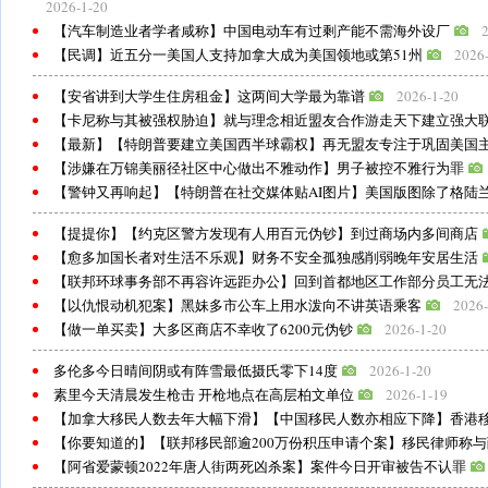
2026-1-20
【汽车制造业者学者咸称】中国电动车有过剩产能不需海外设厂
【民调】近五分一美国人支持加拿大成为美国领地或第51州
2026
【安省讲到大学生住房租金】这两间大学最为靠谱
2026-1-20
【卡尼称与其被强权胁迫】就与理念相近盟友合作游走天下建立强大
【最新】【特朗普要建立美国西半球霸权】再无盟友专注于巩固美国
【涉嫌在万锦美丽径社区中心做出不雅动作】男子被控不雅行为罪
【警钟又再响起】【特朗普在社交媒体贴AI图片】美国版图除了格陆
【提提你】【约克区警方发现有人用百元伪钞】到过商场内多间商店
【愈多加国长者对生活不乐观】财务不安全孤独感削弱晚年安居生活
【联邦环球事务部不再容许远距办公】回到首都地区工作部分员工无
【以仇恨动机犯案】黑妹多市公车上用水泼向不讲英语乘客
2026-
【做一单买卖】大多区商店不幸收了6200元伪钞
2026-1-20
多伦多今日晴间阴或有阵雪最低摄氏零下14度
2026-1-20
素里今天清晨发生枪击 开枪地点在高层柏文单位
2026-1-19
【加拿大移民人数去年大幅下滑】【中国移民人数亦相应下降】香港
【你要知道的】【联邦移民部逾200万份积压申请个案】移民律师称
【阿省爱蒙顿2022年唐人街两死凶杀案】案件今日开审被告不认罪