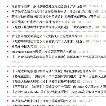
最新排名出炉：多伦多哪些社区最适合孩子户外玩耍
2026-1-18
卑诗保守党新党领5月30日揭晓 获批候选人须缴纳11万元费用
202
阿省夫妇称疫情补助获批多年后遭追讨 税局要求偿还逾3.3万元
2
素里熊溪一住宅发生枪击事件 暂无伤亡报告
2026-1-18
卡尼称卡塔尔将对加拿大重大建设项目进行「重大战略投资」
202
多伦多市柏文凌晨起火 3人受伤 1人伤势危及生命
2026-1-18
卡尼称中加电动车协议为安省及汽车工人带来「机遇」
2026-1-18
多伦多今日天气
2026-1-18
Stawamus Chief公园登山步道因落石坍方关闭
2026-1-17
【二月发布新汽车政策与美国分道扬镳】加国本地生产汽车外国汽车
2026-1-17
【卡尼政府削减进口中国电动车关税】事前已向特朗普通水
2026-
【格陵兰效应】【彼此同一个民族拥有共同祖先】加拿大因纽特人上
【加拿大纳税人联盟抬杠】消费者碳税有手尾跟
2026-1-17
【不平则鸣】【华裔业主买镇屋少了一间房】向Tarion投诉原来有人
【万锦Markville Mall首阶段计划已获通过】拟建5栋高层混合用大厦共
卑诗鸵鸟农场未及时上报禽流感爆发罚款1万
2026-1-17