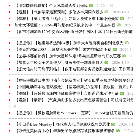
【用智能眼镜偷拍】个人私隐是否受到保障
2026-1-19
【最新】【气象学家最新预测】多伦多本周周六最冻
2026-1-19
【倡权】【失明者搭「优步」】导盲犬屡被不准上车令她失望
202
加拿大环境部：2026年可能是有纪录以来其中一个最热年份
2026
【多市将增加近120个交通区域附近开发住房区】本月21日公听会听
【提提你】【地磁暴将达到G4级】加拿大今晚有机会看到北极光
【奥克维尔值200万元豪华汽车失窃案】警方拘捕2名歹徒
2026-1
【世界杯赛前热身】加拿大足球队定3月与突尼斯冰岛打友谊赛
2
【加拿大年轻女子客死他乡】身旁围住一群澳洲野犬
2026-1-19
【派大信封时间终于到临】【数千名联邦公务员收到通知信】工作可
【福特狠批进口中国电动车会危及国安】省长似乎不知道特朗普要分
【中国电动车本地用家感觉】【揸紧特斯拉Y型车】 欲改揸「蔚来」E
【添愁】【肯盛顿市场内华裔修缮物业】市府迟迟未发许可证
202
【紧急】【最新】【气象局向多伦多发出黄色暴雪警告】司机将面对
1-19
【提提你】【微软紧急释出Windows 11更新】Outlook当机问题目前
【今日是Blue Monday】多伦多人心理健康状况急剧恶化
2026-1-
【万锦泛美体育中心】华裔男子涉嫌跟踪被控刑事骚扰罪名
2026-