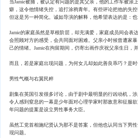
当Jamie被捕，被认定有问题的是其父亲，他的工作车被涂上
癖，这令他情绪失控，追打涂鸦青年。有些评论把他的失控
但这是另一种简化。诚如导演的解释，他希望表达的是：也
Jamie的家庭虽然是草根阶层，却充满爱，家庭成员间会表
会照顾对方的感受，会共同面对困难。父亲小时候曾遭家暴
己的情绪。Jamie在拘留期间，仍寄出画作庆祝父亲生日，
而且，若是家庭出现问题，为何女儿却如此善良乖巧？是时
男性气概与右翼民粹
剧集在英国引发很多讨论，由于剧中最明显的行凶动机，涉
令人感到窒息的一幕是少年面对心理学家时那敌意和征服欲
年问题的提案是设立男性事务大臣。
虽然工党首相施纪贤认为那不是答案，但他也认同当下男性气概（m
现问题。