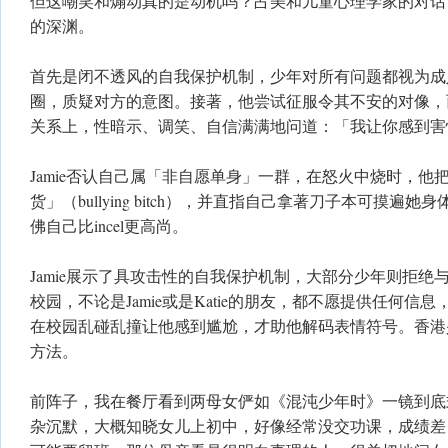
但这嘲笑和煽动真的是动机吗？占美和儿童心理学家的对话
的深渊。
首先是闭不透风的自我保护机制，少年对所有问题都视为成
圈，质疑对方的意图。接著，他尝试征服令其不安的对像，
关系上，性暗示、调笑、自信满满地问道：「我让你感到害
Jamie否认自己属「非自愿单身」一群，在怒火中烧时，他把K
货」（bullying bitch），并直指自己拿著刀子本可摸遍
佛自己比incel更高尚。
Jamie展示了具攻击性的自我保护机制，大部分少年则拒绝
校园，不论是Jamie或是Katie的朋友，都不愿提供任何信
在校园乱碰乱撞让他感到尴尬，才助他解码表情符号。香港
方法。
前阵子，我在餐厅看到两母女俨如《混沌少年时》一镜到底
杂沉默，大概知晓女儿上初中，好像经常没交功课，成绩差