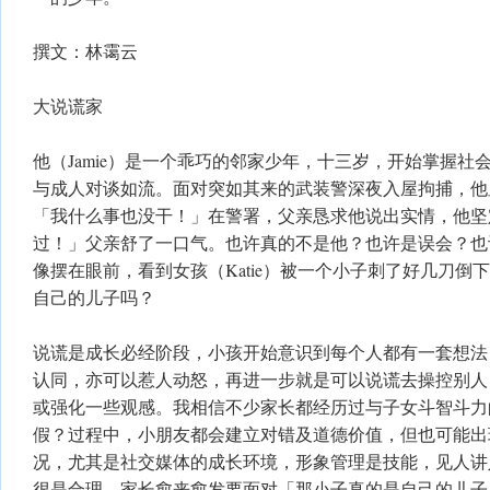
撰文：林霭云
大说谎家
他（Jamie）是一个乖巧的邻家少年，十三岁，开始掌握社
与成人对谈如流。面对突如其来的武装警深夜入屋拘捕，他
「我什么事也没干！」在警署，父亲恳求他说出实情，他坚
过！」父亲舒了一口气。也许真的不是他？也许是误会？也
像摆在眼前，看到女孩（Katie）被一个小子刺了好几刀倒
自己的儿子吗？
说谎是成长必经阶段，小孩开始意识到每个人都有一套想法
认同，亦可以惹人动怒，再进一步就是可以说谎去操控别人
或强化一些观感。我相信不少家长都经历过与子女斗智斗力
假？过程中，小朋友都会建立对错及道德价值，但也可能出
况，尤其是社交媒体的成长环境，形象管理是技能，见人讲
很是合理，家长愈来愈发要面对「那小子真的是自己的儿子 