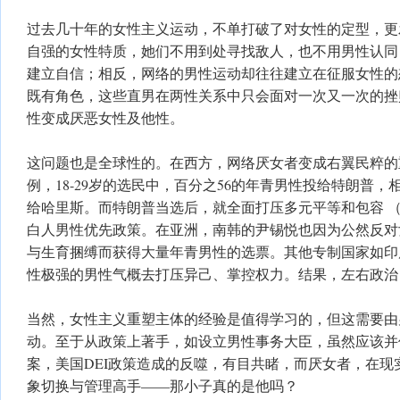
过去几十年的女性主义运动，不单打破了对女性的定型，更
自强的女性特质，她们不用到处寻找敌人，也不用男性认同
建立自信；相反，网络的男性运动却往往建立在征服女性的
既有角色，这些直男在两性关系中只会面对一次又一次的挫
性变成厌恶女性及他性。
这问题也是全球性的。在西方，网络厌女者变成右翼民粹的
例，18-29岁的选民中，百分之56的年青男性投给特朗普，
给哈里斯。而特朗普当选后，就全面打压多元平等和包容 （
白人男性优先政策。在亚洲，南韩的尹锡悦也因为公然反对
与生育捆缚而获得大量年青男性的选票。其他专制国家如印
性极强的男性气概去打压异己、掌控权力。结果，左右政治
当然，女性主义重塑主体的经验是值得学习的，但这需要由
动。至于从政策上著手，如设立男性事务大臣，虽然应该并
案，美国DEI政策造成的反噬，有目共睹，而厌女者，在现
象切换与管理高手——那小子真的是他吗？