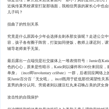
近疯传某男校课室打架那场面，我相信男孩的家长心中也会
儿子吗？
扭曲了的性别关系
究竟是什么原因令少年会选择去刺杀那女孩呢？走进公立中
容，孩子各有圈子阵营，打架如同便饭，教师上课迟到，课
辅导老师束手无策。
最后露出一点端倪是社交媒体上一堆表情符号：Jamie在Kat
色的心心，原来是性暗示，Katie则以爆炸和100分来回应，前
单身」（incel即involuntary celibate）一群，后者回应网
笑Jamie百分百「无女吼」。incel既用于贬低那些渴望性
直男的身分认同。旁观者则以腰豆红丸来召唤占美的厌女身
攻击性的自我保护