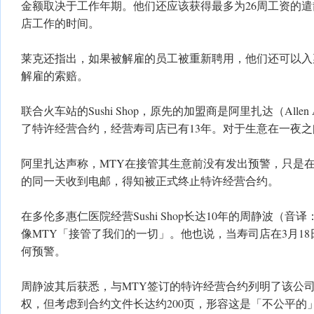
金额取决于工作年期。他们还应该获得最多为26周工资的
店工作的时间。
莱克还指出，如果被解雇的员工被重新聘用，他们还可以入
解雇的索赔。
联合火车站的Sushi Shop，原先的加盟商是阿里扎达（Allen 
了特许经营合约，经营寿司店已有13年。对于生意在一夜
阿里扎达声称，MTY在接管其生意前没有发出预警，只是在
的同一天收到电邮，得知被正式终止特许经营合约。
在多伦多惠仁医院经营Sushi Shop长达10年的周静波（音译：J
像MTY「接管了我们的一切」。他也说，当寿司店在3月1
何预警。
周静波其后获悉，与MTY签订的特许经营合约列明了该公
权，但考虑到合约文件长达约200页，形容这是「不公平的