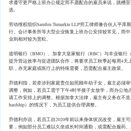
求遵守更严格上班办公规定而不愿配合的雇员来说，跳槽至
选。
劳动维权组织Samfiru Tumarkin LLP劳工律师兼合伙人平库斯
行、会计事务所等大型企业恢复上班办公安排较常见，而中
业则相对较为宽松。
道明银行（BMO）、加拿大皇家银行（RBC）与丰业银行（Sco
提升营运效率与促进团队合作，将要求员工秋季起每周4天
职，亦无家庭或医疗上的特殊需要，恐需配合雇主政策。
乔德利指，若牵涉到家庭责任如照顾年幼子女，雇主必须审
调整，例如，若员工需于下午4时半接子女放学，而办公地
请工作安排上的调整。根据加拿大法律，雇主有义务在不造成
hardship）的情况下，为员工提供合理调整。
乔德利亦说，若员工自2020年前以来身体状况改变，雇主
要，例如部分员工难以久坐或长时间通勤，或需配合服药、