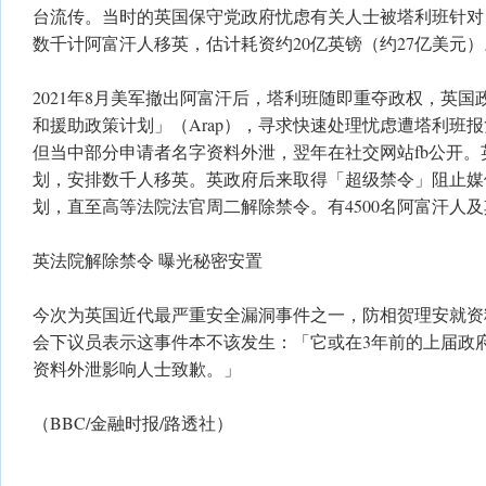
台流传。当时的英国保守党政府忧虑有关人士被塔利班针对
数千计阿富汗人移英，估计耗资约20亿英镑（约27亿美元）
2021年8月美军撤出阿富汗后，塔利班随即重夺政权，英
和援助政策计划」（Arap），寻求快速处理忧虑遭塔利班
但当中部分申请者名字资料外泄，翌年在社交网站fb公开。
划，安排数千人移英。英政府后来取得「超级禁令」阻止媒
划，直至高等法院法官周二解除禁令。有4500名阿富汗人
英法院解除禁令 曝光秘密安置
今次为英国近代最严重安全漏洞事件之一，防相贺理安就资
会下议员表示这事件本不该发生：「它或在3年前的上届政
资料外泄影响人士致歉。」
（BBC/金融时报/路透社）